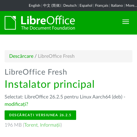
English
|
中文 (简体)
|
Deutsch
|
Español
|
Français
|
Italiano
|
More...
Descărcare
/
LibreOffice Fresh
LibreOffice Fresh
Instalator principal
Selectat: LibreOffice 26.2.5 pentru Linux Aarch64 (deb) -
modificați?
DESCĂRCAȚI VERSIUNEA 26.2.5
196 MB (
Torent
,
Informații
)