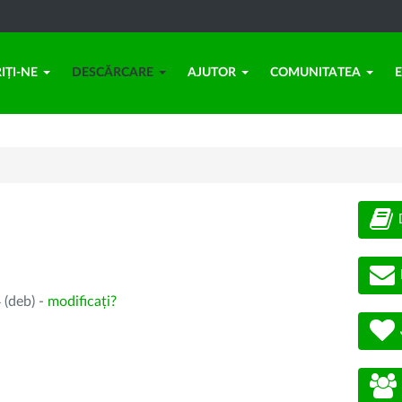
IȚI-NE
DESCĂRCARE
AJUTOR
COMUNITATEA
 (deb) -
modificați?