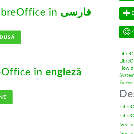
ibreOffice în
فارسى
D
G
ADUSĂ
LibreO
LibreOf
How do 
eOffice în
engleză
System
Extens
De
NE
LibreO
LibreO
Versiu
Versiu