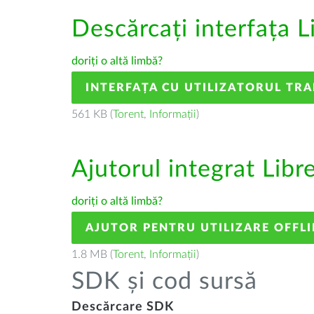
Descărcați interfața L
doriți o altă limbă?
INTERFAȚA CU UTILIZATORUL TR
561 KB (
Torent
,
Informații
)
Ajutorul integrat Libr
doriți o altă limbă?
AJUTOR PENTRU UTILIZARE OFFLI
1.8 MB (
Torent
,
Informații
)
SDK și cod sursă
Descărcare SDK