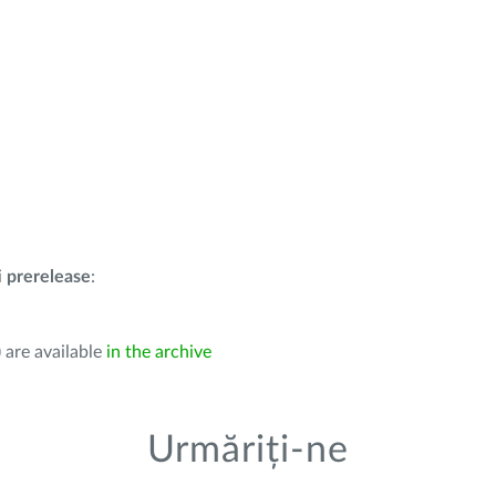
i
prerelease
:
 are available
in the archive
Urmăriți-ne