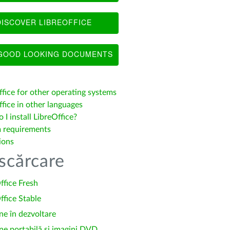
ISCOVER LIBREOFFICE
OOD LOOKING DOCUMENTS
ffice for other operating systems
fice in other languages
I install LibreOffice?
 requirements
ions
scărcare
ffice Fresh
ffice Stable
ne în dezvoltare
ne portabilă și imagini DVD