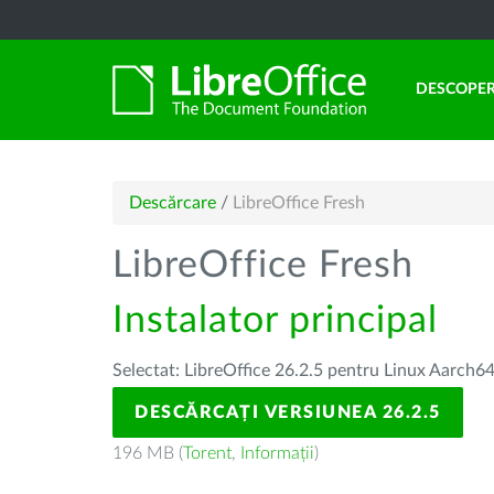
DESCOPER
Descărcare
/
LibreOffice Fresh
LibreOffice Fresh
Instalator principal
Selectat: LibreOffice 26.2.5 pentru Linux Aarch64
DESCĂRCAȚI VERSIUNEA 26.2.5
196 MB (
Torent
,
Informații
)