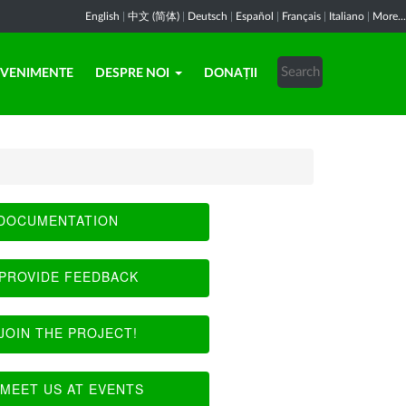
English
|
中文 (简体)
|
Deutsch
|
Español
|
Français
|
Italiano
|
More...
EVENIMENTE
DESPRE NOI
DONAȚII
DOCUMENTATION
PROVIDE FEEDBACK
JOIN THE PROJECT!
MEET US AT EVENTS