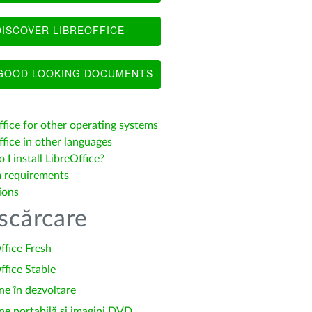
ISCOVER LIBREOFFICE
OOD LOOKING DOCUMENTS
ffice for other operating systems
fice in other languages
I install LibreOffice?
 requirements
ions
scărcare
ffice Fresh
ffice Stable
ne în dezvoltare
ne portabilă și imagini DVD