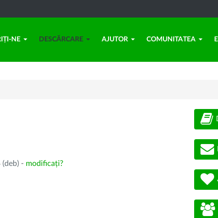
IȚI-NE
DESCĂRCARE
AJUTOR
COMUNITATEA
 (deb) -
modificați?