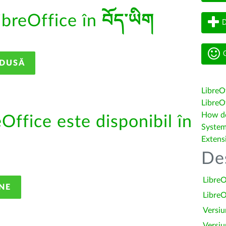
ibreOffice în
བོད་ཡིག
D
G
ADUSĂ
LibreO
LibreOf
How do 
eOffice este disponibil în
System
Extens
De
LibreO
NE
LibreO
Versiu
Versiu