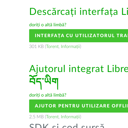
Descărcați interfața L
doriți o altă limbă?
INTERFAȚA CU UTILIZATORUL TR
301 KB (
Torent
,
Informații
)
Ajutorul integrat Libr
བོད་ཡིག
doriți o altă limbă?
AJUTOR PENTRU UTILIZARE OFFLI
2.5 MB (
Torent
,
Informații
)