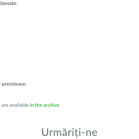
i
lansate
:
i
prerelease
:
 are available
in the archive
Urmăriți-ne