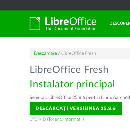
DESCOPER
Descărcare
/
LibreOffice Fresh
LibreOffice Fresh
Instalator principal
Selectat: LibreOffice 25.8.6 pentru Linux Aarch64
DESCĂRCAȚI VERSIUNEA 25.8.6
193 MB (
Torent
,
Informații
)