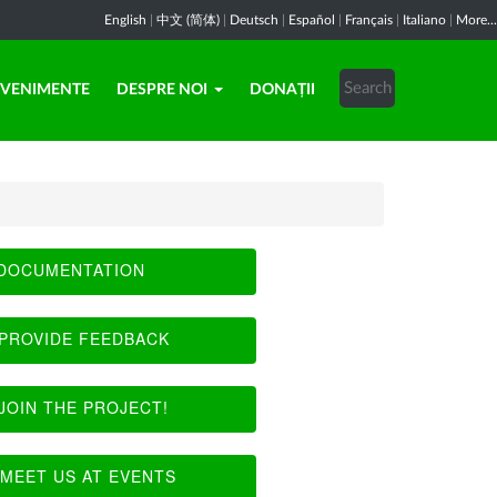
English
|
中文 (简体)
|
Deutsch
|
Español
|
Français
|
Italiano
|
More...
EVENIMENTE
DESPRE NOI
DONAȚII
DOCUMENTATION
PROVIDE FEEDBACK
JOIN THE PROJECT!
MEET US AT EVENTS