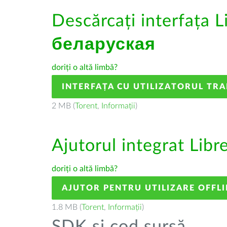
Descărcați interfața L
беларуская
doriți o altă limbă?
INTERFAȚA CU UTILIZATORUL TR
2 MB (
Torent
,
Informații
)
Ajutorul integrat Libr
doriți o altă limbă?
AJUTOR PENTRU UTILIZARE OFFLI
1.8 MB (
Torent
,
Informații
)