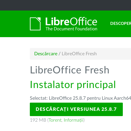
DESCOPER
Descărcare
/
LibreOffice Fresh
LibreOffice Fresh
Instalator principal
Selectat: LibreOffice 25.8.7 pentru Linux Aarch64
DESCĂRCAȚI VERSIUNEA 25.8.7
192 MB (
Torent
,
Informații
)