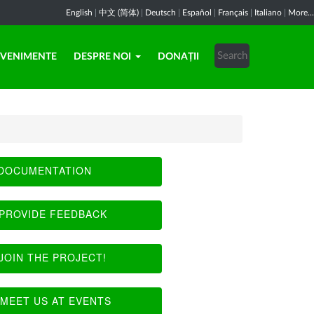
English
|
中文 (简体)
|
Deutsch
|
Español
|
Français
|
Italiano
|
More...
EVENIMENTE
DESPRE NOI
DONAȚII
DOCUMENTATION
PROVIDE FEEDBACK
JOIN THE PROJECT!
MEET US AT EVENTS