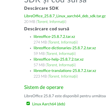
SDK și cod sursă
Descărcare SDK
LibreOffice_25.8.7_Linux_aarch64_deb_sdk.tar.gz
20 MB (
Torent
,
Informații
)
Descărcare cod sursă
libreoffice-25.8.7.2.tar.xz
274 MB (
Torent
,
Informații
)
libreoffice-dictionaries-25.8.7.2.tar.xz
59 MB (
Torent
,
Informații
)
libreoffice-help-25.8.7.2.tar.xz
57 MB (
Torent
,
Informații
)
libreoffice-translations-25.8.7.2.tar.xz
223 MB (
Torent
,
Informații
)
Sistem de operare
LibreOffice 25.8.7 este disponibil pentru următoa
Linux Aarch64 (deb)