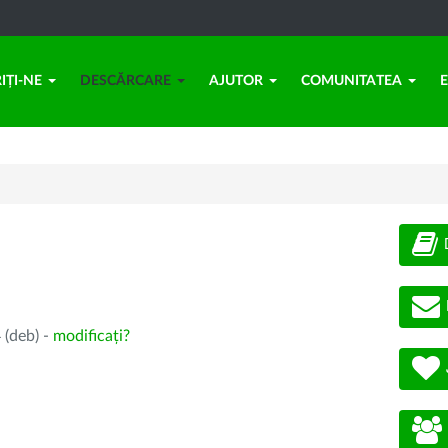
IȚI-NE
DESCĂRCARE
AJUTOR
COMUNITATEA
 (deb) -
modificați?