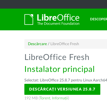
DESCOPER
Descărcare
/
LibreOffice Fresh
LibreOffice Fresh
Instalator principal
Selectat: LibreOffice 25.8.7 pentru Linux Aarch64
DESCĂRCAȚI VERSIUNEA 25.8.7
192 MB (
Torent
,
Informații
)