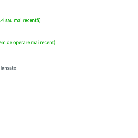
4 sau mai recentă)
em de operare mai recent)
i
lansate
: