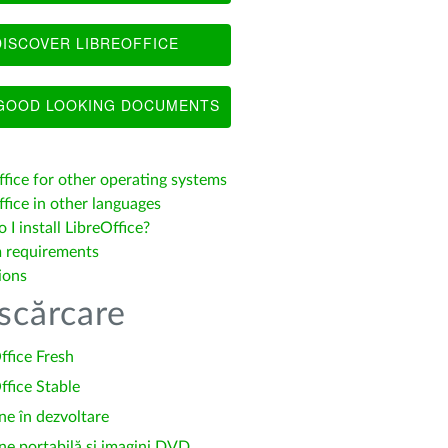
ISCOVER LIBREOFFICE
OOD LOOKING DOCUMENTS
ffice for other operating systems
fice in other languages
I install LibreOffice?
 requirements
ions
scărcare
ffice Fresh
ffice Stable
ne în dezvoltare
ne portabilă și imagini DVD