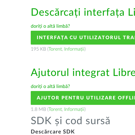
Descărcați interfața L
doriți o altă limbă?
INTERFAȚA CU UTILIZATORUL TR
195 KB (
Torent
,
Informații
)
Ajutorul integrat Libr
doriți o altă limbă?
AJUTOR PENTRU UTILIZARE OFFLI
1.8 MB (
Torent
,
Informații
)
SDK și cod sursă
Descărcare SDK