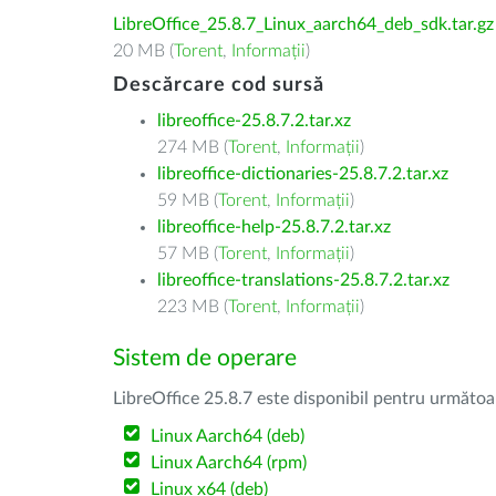
LibreOffice_25.8.7_Linux_aarch64_deb_sdk.tar.gz
20 MB (
Torent
,
Informații
)
Descărcare cod sursă
libreoffice-25.8.7.2.tar.xz
274 MB (
Torent
,
Informații
)
libreoffice-dictionaries-25.8.7.2.tar.xz
59 MB (
Torent
,
Informații
)
libreoffice-help-25.8.7.2.tar.xz
57 MB (
Torent
,
Informații
)
libreoffice-translations-25.8.7.2.tar.xz
223 MB (
Torent
,
Informații
)
Sistem de operare
LibreOffice 25.8.7 este disponibil pentru următoa
Linux Aarch64 (deb)
Linux Aarch64 (rpm)
Linux x64 (deb)