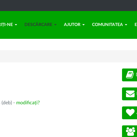
IȚI-NE
DESCĂRCARE
AJUTOR
COMUNITATEA
 (deb) -
modificați?