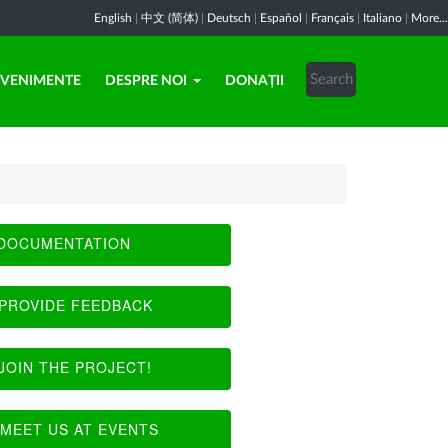
English
|
中文 (简体)
|
Deutsch
|
Español
|
Français
|
Italiano
|
More...
EVENIMENTE
DESPRE NOI
DONAȚII
DOCUMENTATION
PROVIDE FEEDBACK
JOIN THE PROJECT!
MEET US AT EVENTS