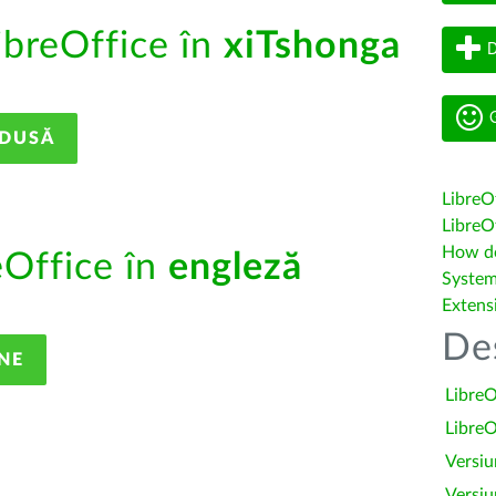
ibreOffice în
xiTshonga
D
G
ADUSĂ
LibreO
LibreOf
How do 
eOffice în
engleză
System
Extens
De
NE
LibreO
LibreO
Versiu
Versiu