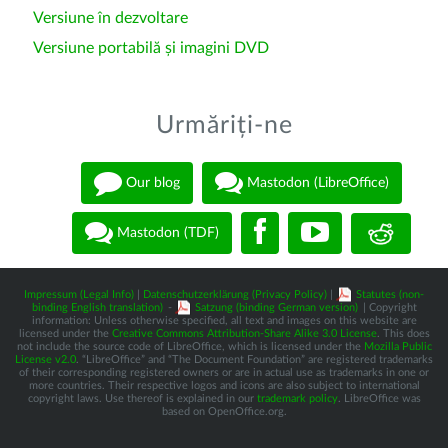
Versiune în dezvoltare
Versiune portabilă și imagini DVD
Urmăriți-ne
Our blog
Mastodon (LibreOffice)
Mastodon (TDF)
Impressum (Legal Info)
|
Datenschutzerklärung (Privacy Policy)
|
Statutes (non-
binding English translation)
-
Satzung (binding German version)
| Copyright
information: Unless otherwise specified, all text and images on this website are
licensed under the
Creative Commons Attribution-Share Alike 3.0 License
. This does
not include the source code of LibreOffice, which is licensed under the
Mozilla Public
License v2.0
. “LibreOffice” and “The Document Foundation” are registered trademarks
of their corresponding registered owners or are in actual use as trademarks in one or
more countries. Their respective logos and icons are also subject to international
copyright laws. Use thereof is explained in our
trademark policy
. LibreOffice was
based on OpenOffice.org.