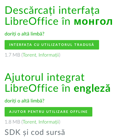
Descărcați interfața
LibreOffice în
монгол
doriți o altă limbă?
INTERFAȚA CU UTILIZATORUL TRADUSĂ
1.7 MB (
Torent
,
Informații
)
Ajutorul integrat
LibreOffice în
engleză
doriți o altă limbă?
AJUTOR PENTRU UTILIZARE OFFLINE
1.8 MB (
Torent
,
Informații
)
SDK și cod sursă