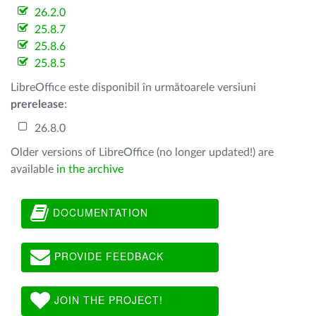
26.2.0
25.8.7
25.8.6
25.8.5
LibreOffice este disponibil în următoarele versiuni
prerelease
:
26.8.0
Older versions of LibreOffice (no longer updated!) are
available
in the archive
DOCUMENTATION
PROVIDE FEEDBACK
JOIN THE PROJECT!