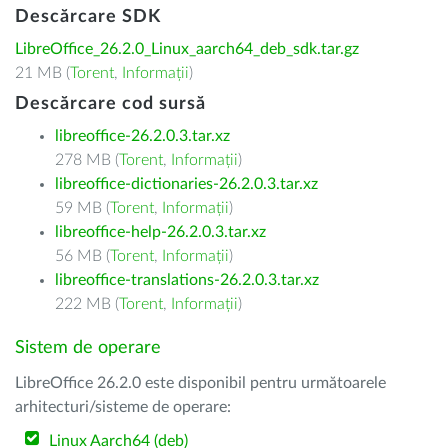
Descărcare SDK
LibreOffice_26.2.0_Linux_aarch64_deb_sdk.tar.gz
21 MB (
Torent
,
Informații
)
Descărcare cod sursă
libreoffice-26.2.0.3.tar.xz
278 MB (
Torent
,
Informații
)
libreoffice-dictionaries-26.2.0.3.tar.xz
59 MB (
Torent
,
Informații
)
libreoffice-help-26.2.0.3.tar.xz
56 MB (
Torent
,
Informații
)
libreoffice-translations-26.2.0.3.tar.xz
222 MB (
Torent
,
Informații
)
Sistem de operare
LibreOffice 26.2.0 este disponibil pentru următoarele
arhitecturi/sisteme de operare:
Linux Aarch64 (deb)