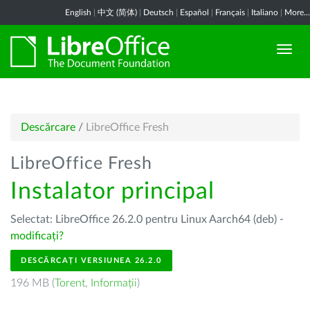
English
|
中文 (简体)
|
Deutsch
|
Español
|
Français
|
Italiano
|
More...
Descărcare
/
LibreOffice Fresh
LibreOffice Fresh
Instalator principal
Selectat: LibreOffice 26.2.0 pentru Linux Aarch64 (deb) -
modificați?
DESCĂRCAȚI VERSIUNEA 26.2.0
196 MB (
Torent
,
Informații
)