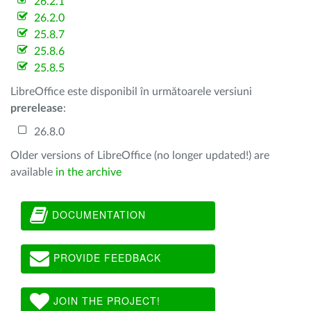
26.2.1
26.2.0
25.8.7
25.8.6
25.8.5
LibreOffice este disponibil în următoarele versiuni
prerelease
:
26.8.0
Older versions of LibreOffice (no longer updated!) are
available
in the archive
DOCUMENTATION
PROVIDE FEEDBACK
JOIN THE PROJECT!