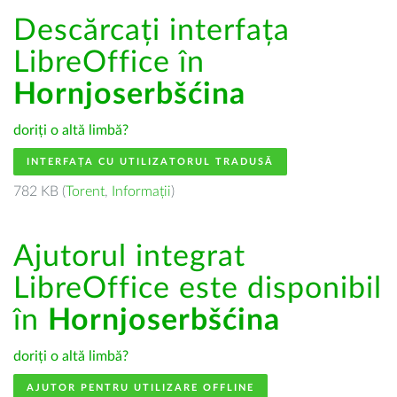
Descărcați interfața
LibreOffice în
Hornjoserbšćina
doriți o altă limbă?
INTERFAȚA CU UTILIZATORUL TRADUSĂ
782 KB (
Torent
,
Informații
)
Ajutorul integrat
LibreOffice este disponibil
în
Hornjoserbšćina
doriți o altă limbă?
AJUTOR PENTRU UTILIZARE OFFLINE