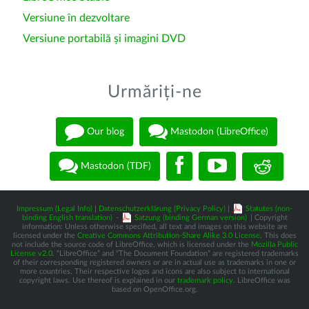
Versiune în dezvoltare
Versiune portabilă și imagini DVD
Urmăriți-ne
Our blog
Mastodon (LibreOffice)
Mastodon (TDF)
Impressum (Legal Info)
|
Datenschutzerklärung (Privacy Policy)
|
Statutes (non-
binding English translation)
-
Satzung (binding German version)
| Copyright
information: Unless otherwise specified, all text and images on this website are
licensed under the
Creative Commons Attribution-Share Alike 3.0 License
. This does
not include the source code of LibreOffice, which is licensed under the
Mozilla Public
License v2.0
. “LibreOffice” and “The Document Foundation” are registered trademarks
of their corresponding registered owners or are in actual use as trademarks in one or
more countries. Their respective logos and icons are also subject to international
copyright laws. Use thereof is explained in our
trademark policy
. LibreOffice was
based on OpenOffice.org.