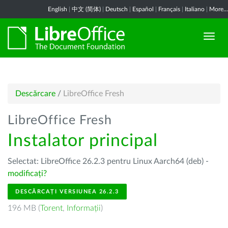
English
|
中文 (简体)
|
Deutsch
|
Español
|
Français
|
Italiano
|
More...
Descărcare
/
LibreOffice Fresh
LibreOffice Fresh
Instalator principal
Selectat: LibreOffice 26.2.3 pentru Linux Aarch64 (deb) -
modificați?
DESCĂRCAȚI VERSIUNEA 26.2.3
196 MB (
Torent
,
Informații
)