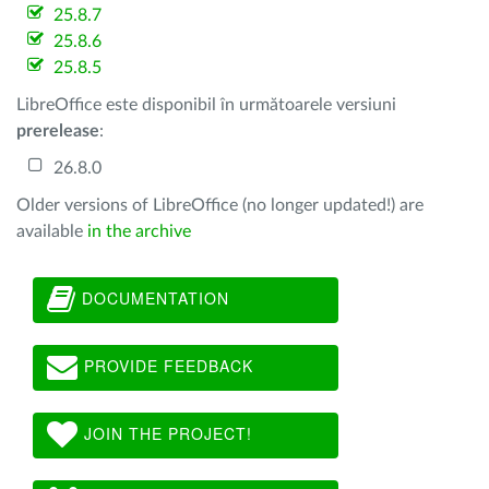
25.8.7
25.8.6
25.8.5
LibreOffice este disponibil în următoarele versiuni
prerelease
:
26.8.0
Older versions of LibreOffice (no longer updated!) are
available
in the archive
DOCUMENTATION
PROVIDE FEEDBACK
JOIN THE PROJECT!