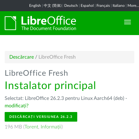
English
|
中文 (简体)
|
Deutsch
|
Español
|
Français
|
Italiano
|
More...
Descărcare
/
LibreOffice Fresh
LibreOffice Fresh
Instalator principal
Selectat: LibreOffice 26.2.3 pentru Linux Aarch64 (deb) -
modificați?
DESCĂRCAȚI VERSIUNEA 26.2.3
196 MB (
Torent
,
Informații
)