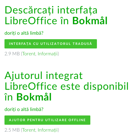
Descărcați interfața
LibreOffice în
Bokmål
doriți o altă limbă?
INTERFAȚA CU UTILIZATORUL TRADUSĂ
2.9 MB (
Torent
,
Informații
)
Ajutorul integrat
LibreOffice este disponibil
în
Bokmål
doriți o altă limbă?
AJUTOR PENTRU UTILIZARE OFFLINE
2.5 MB (
Torent
,
Informații
)