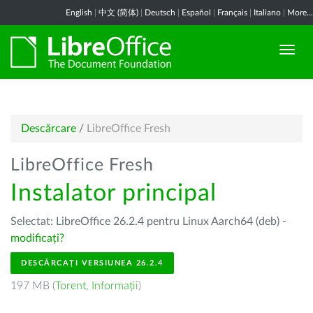
English
|
中文 (简体)
|
Deutsch
|
Español
|
Français
|
Italiano
|
More...
Descărcare
/
LibreOffice Fresh
LibreOffice Fresh
Instalator principal
Selectat: LibreOffice 26.2.4 pentru Linux Aarch64 (deb) -
modificați?
DESCĂRCAȚI VERSIUNEA 26.2.4
197 MB (
Torent
,
Informații
)