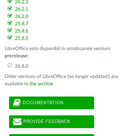
26.2.2
26.2.1
26.2.0
25.8.7
25.8.6
25.8.5
LibreOffice este disponibil în următoarele versiuni
prerelease
:
26.8.0
Older versions of LibreOffice (no longer updated!) are
available
in the archive
DOCUMENTATION
PROVIDE FEEDBACK