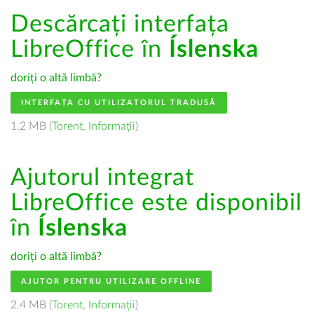
Descărcați interfața
LibreOffice în
Íslenska
doriți o altă limbă?
INTERFAȚA CU UTILIZATORUL TRADUSĂ
1.2 MB (
Torent
,
Informații
)
Ajutorul integrat
LibreOffice este disponibil
în
Íslenska
doriți o altă limbă?
AJUTOR PENTRU UTILIZARE OFFLINE
2.4 MB (
Torent
,
Informații
)