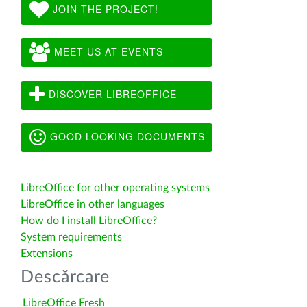
JOIN THE PROJECT!
MEET US AT EVENTS
DISCOVER LIBREOFFICE
GOOD LOOKING DOCUMENTS
LibreOffice for other operating systems
LibreOffice in other languages
How do I install LibreOffice?
System requirements
Extensions
Descărcare
LibreOffice Fresh