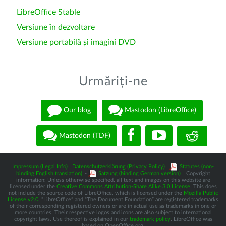
LibreOffice Stable
Versiune în dezvoltare
Versiune portabilă și imagini DVD
Urmăriți-ne
Our blog
Mastodon (LibreOffice)
Mastodon (TDF)
Impressum (Legal Info)
|
Datenschutzerklärung (Privacy Policy)
|
Statutes (non-
binding English translation)
-
Satzung (binding German version)
| Copyright
information: Unless otherwise specified, all text and images on this website are
licensed under the
Creative Commons Attribution-Share Alike 3.0 License
. This does
not include the source code of LibreOffice, which is licensed under the
Mozilla Public
License v2.0
. “LibreOffice” and “The Document Foundation” are registered trademarks
of their corresponding registered owners or are in actual use as trademarks in one or
more countries. Their respective logos and icons are also subject to international
copyright laws. Use thereof is explained in our
trademark policy
. LibreOffice was
based on OpenOffice.org.