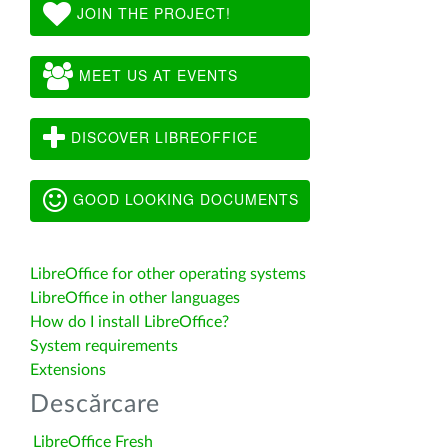
JOIN THE PROJECT!
MEET US AT EVENTS
DISCOVER LIBREOFFICE
GOOD LOOKING DOCUMENTS
LibreOffice for other operating systems
LibreOffice in other languages
How do I install LibreOffice?
System requirements
Extensions
Descărcare
LibreOffice Fresh