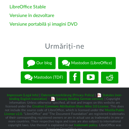
LibreOffice Stable
Versiune în dezvoltare
Versiune portabilă și imagini DVD
Urmăriți-ne
Our blog
Mastodon (LibreOffice)
Mastodon (TDF)
Impressum (Legal Info)
|
Datenschutzerklärung (Privacy Policy)
|
Statutes (non-
binding English translation)
-
Satzung (binding German version)
| Copyright
information: Unless otherwise specified, all text and images on this website are
licensed under the
Creative Commons Attribution-Share Alike 3.0 License
. This does
not include the source code of LibreOffice, which is licensed under the
Mozilla Public
License v2.0
. “LibreOffice” and “The Document Foundation” are registered trademarks
of their corresponding registered owners or are in actual use as trademarks in one or
more countries. Their respective logos and icons are also subject to international
copyright laws. Use thereof is explained in our
trademark policy
. LibreOffice was
based on OpenOffice.org.