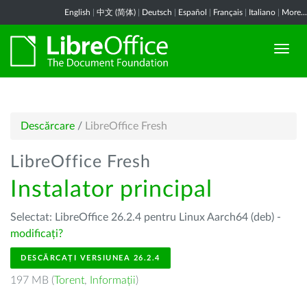
English
|
中文 (简体)
|
Deutsch
|
Español
|
Français
|
Italiano
|
More...
Descărcare
/
LibreOffice Fresh
LibreOffice Fresh
Instalator principal
Selectat: LibreOffice 26.2.4 pentru Linux Aarch64 (deb) -
modificați?
DESCĂRCAȚI VERSIUNEA 26.2.4
197 MB (
Torent
,
Informații
)