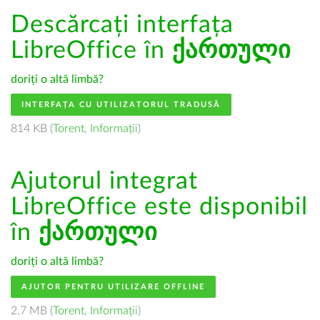
Descărcați interfața
LibreOffice în
ქართული
doriți o altă limbă?
INTERFAȚA CU UTILIZATORUL TRADUSĂ
814 KB (
Torent
,
Informații
)
Ajutorul integrat
LibreOffice este disponibil
în
ქართული
doriți o altă limbă?
AJUTOR PENTRU UTILIZARE OFFLINE
2.7 MB (
Torent
,
Informații
)