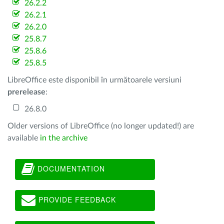
26.2.2
26.2.1
26.2.0
25.8.7
25.8.6
25.8.5
LibreOffice este disponibil în următoarele versiuni
prerelease
:
26.8.0
Older versions of LibreOffice (no longer updated!) are
available
in the archive
DOCUMENTATION
PROVIDE FEEDBACK