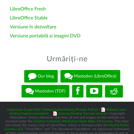
LibreOffice Fresh
LibreOffice Stable
Versiune în dezvoltare
Versiune portabilă și imagini DVD
Urmăriți-ne
Our blog
Mastodon (LibreOffice)
Mastodon (TDF)
Impressum (Legal Info)
|
Datenschutzerklärung (Privacy Policy)
|
Statutes (non-
binding English translation)
-
Satzung (binding German version)
| Copyright
information: Unless otherwise specified, all text and images on this website are
licensed under the
Creative Commons Attribution-Share Alike 3.0 License
. This does
not include the source code of LibreOffice, which is licensed under the
Mozilla Public
License v2.0
. “LibreOffice” and “The Document Foundation” are registered trademarks
of their corresponding registered owners or are in actual use as trademarks in one or