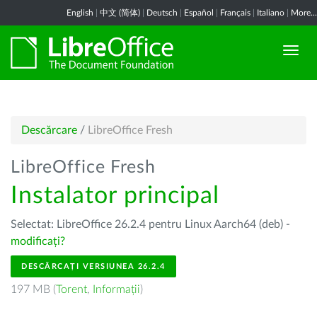
English
|
中文 (简体)
|
Deutsch
|
Español
|
Français
|
Italiano
|
More...
Descărcare
/
LibreOffice Fresh
LibreOffice Fresh
Instalator principal
Selectat: LibreOffice 26.2.4 pentru Linux Aarch64 (deb) -
modificați?
DESCĂRCAȚI VERSIUNEA 26.2.4
197 MB (
Torent
,
Informații
)