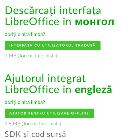
Descărcați interfața
LibreOffice în
монгол
doriți o altă limbă?
INTERFAȚA CU UTILIZATORUL TRADUSĂ
2 MB (
Torent
,
Informații
)
Ajutorul integrat
LibreOffice în
engleză
doriți o altă limbă?
AJUTOR PENTRU UTILIZARE OFFLINE
1.8 MB (
Torent
,
Informații
)
SDK și cod sursă