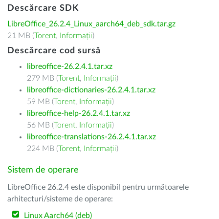
Descărcare SDK
LibreOffice_26.2.4_Linux_aarch64_deb_sdk.tar.gz
21 MB (
Torent
,
Informații
)
Descărcare cod sursă
libreoffice-26.2.4.1.tar.xz
279 MB (
Torent
,
Informații
)
libreoffice-dictionaries-26.2.4.1.tar.xz
59 MB (
Torent
,
Informații
)
libreoffice-help-26.2.4.1.tar.xz
56 MB (
Torent
,
Informații
)
libreoffice-translations-26.2.4.1.tar.xz
224 MB (
Torent
,
Informații
)
Sistem de operare
LibreOffice 26.2.4 este disponibil pentru următoarele
arhitecturi/sisteme de operare:
Linux Aarch64 (deb)