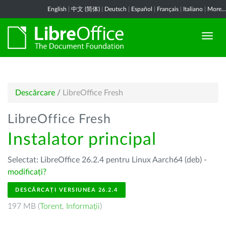
English
|
中文 (简体)
|
Deutsch
|
Español
|
Français
|
Italiano
|
More...
Descărcare
/
LibreOffice Fresh
LibreOffice Fresh
Instalator principal
Selectat: LibreOffice 26.2.4 pentru Linux Aarch64 (deb) -
modificați?
DESCĂRCAȚI VERSIUNEA 26.2.4
197 MB (
Torent
,
Informații
)