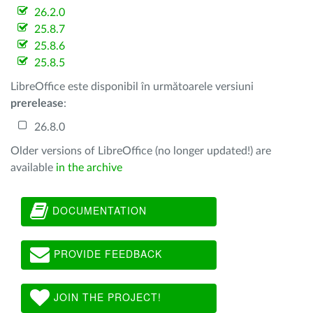
26.2.0
25.8.7
25.8.6
25.8.5
LibreOffice este disponibil în următoarele versiuni
prerelease
:
26.8.0
Older versions of LibreOffice (no longer updated!) are
available
in the archive
DOCUMENTATION
PROVIDE FEEDBACK
JOIN THE PROJECT!