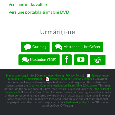
Versiune în dezvoltare
Versiune portabilă și imagini DVD
Urmăriți-ne
Our blog
Mastodon (LibreOffice)
Mastodon (TDF)
Impressum (Legal Info)
|
Datenschutzerklärung (Privacy Policy)
|
Statutes (non-
binding English translation)
-
Satzung (binding German version)
| Copyright
information: Unless otherwise specified, all text and images on this website are
licensed under the
Creative Commons Attribution-Share Alike 3.0 License
. This does
not include the source code of LibreOffice, which is licensed under the
Mozilla Public
License v2.0
. “LibreOffice” and “The Document Foundation” are registered trademarks
of their corresponding registered owners or are in actual use as trademarks in one or
more countries. Their respective logos and icons are also subject to international
copyright laws. Use thereof is explained in our
trademark policy
. LibreOffice was
based on OpenOffice.org.