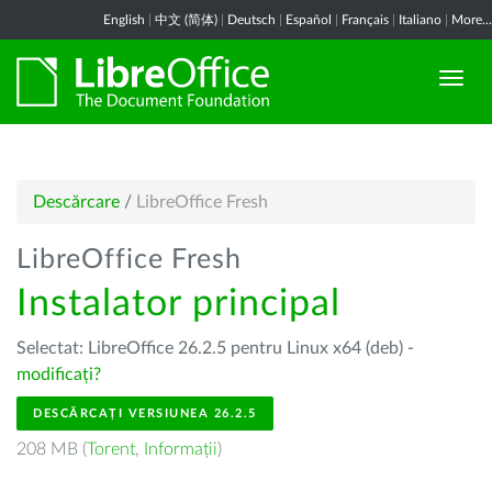
English
|
中文 (简体)
|
Deutsch
|
Español
|
Français
|
Italiano
|
More...
Descărcare
/
LibreOffice Fresh
LibreOffice Fresh
Instalator principal
Selectat: LibreOffice 26.2.5 pentru Linux x64 (deb) -
modificați?
DESCĂRCAȚI VERSIUNEA 26.2.5
208 MB (
Torent
,
Informații
)