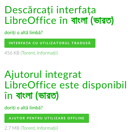
Descărcați interfața
LibreOffice în
বাংলা (ভারত)
doriți o altă limbă?
INTERFAȚA CU UTILIZATORUL TRADUSĂ
456 KB (
Torent
,
Informații
)
Ajutorul integrat
LibreOffice este disponibil
în
বাংলা (ভারত)
doriți o altă limbă?
AJUTOR PENTRU UTILIZARE OFFLINE
2.7 MB (
Torent
,
Informații
)