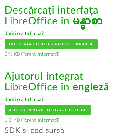
Descărcați interfața
LibreOffice în
မန္မာစာ
doriți o altă limbă?
INTERFAȚA CU UTILIZATORUL TRADUSĂ
293 KB (
Torent
,
Informații
)
Ajutorul integrat
LibreOffice în
engleză
doriți o altă limbă?
AJUTOR PENTRU UTILIZARE OFFLINE
1.8 MB (
Torent
,
Informații
)
SDK și cod sursă