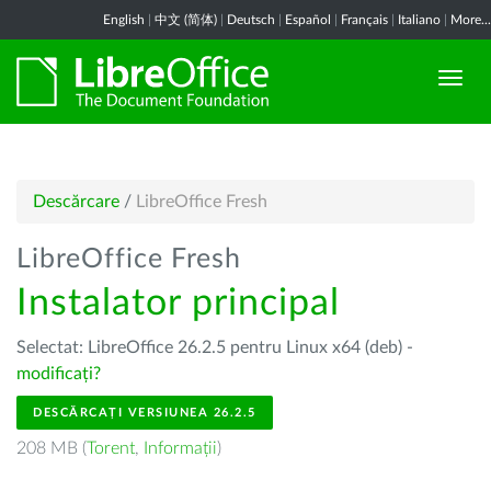
English
|
中文 (简体)
|
Deutsch
|
Español
|
Français
|
Italiano
|
More...
Descărcare
/
LibreOffice Fresh
LibreOffice Fresh
Instalator principal
Selectat: LibreOffice 26.2.5 pentru Linux x64 (deb) -
modificați?
DESCĂRCAȚI VERSIUNEA 26.2.5
208 MB (
Torent
,
Informații
)