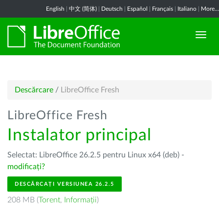
English
|
中文 (简体)
|
Deutsch
|
Español
|
Français
|
Italiano
|
More...
Descărcare
/
LibreOffice Fresh
LibreOffice Fresh
Instalator principal
Selectat: LibreOffice 26.2.5 pentru Linux x64 (deb) -
modificați?
DESCĂRCAȚI VERSIUNEA 26.2.5
208 MB (
Torent
,
Informații
)