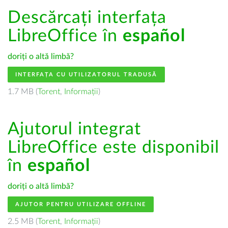
Descărcați interfața
LibreOffice în
español
doriți o altă limbă?
INTERFAȚA CU UTILIZATORUL TRADUSĂ
1.7 MB (
Torent
,
Informații
)
Ajutorul integrat
LibreOffice este disponibil
în
español
doriți o altă limbă?
AJUTOR PENTRU UTILIZARE OFFLINE
2.5 MB (
Torent
,
Informații
)