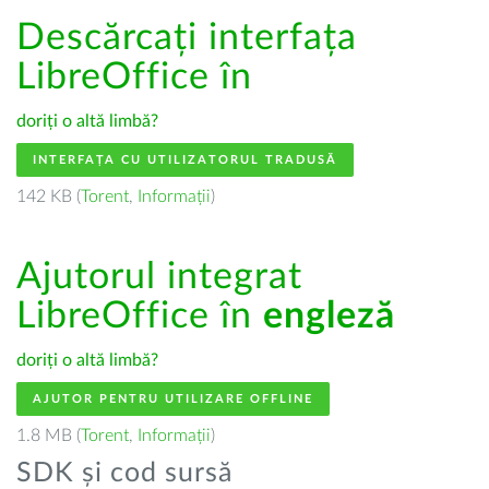
Descărcați interfața
LibreOffice în
doriți o altă limbă?
INTERFAȚA CU UTILIZATORUL TRADUSĂ
142 KB (
Torent
,
Informații
)
Ajutorul integrat
LibreOffice în
engleză
doriți o altă limbă?
AJUTOR PENTRU UTILIZARE OFFLINE
1.8 MB (
Torent
,
Informații
)
SDK și cod sursă