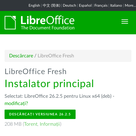
English
|
中文 (简体)
|
Deutsch
|
Español
|
Français
|
Italiano
|
More...
Descărcare
/
LibreOffice Fresh
LibreOffice Fresh
Instalator principal
Selectat: LibreOffice 26.2.5 pentru Linux x64 (deb) -
modificați?
DESCĂRCAȚI VERSIUNEA 26.2.5
208 MB (
Torent
,
Informații
)