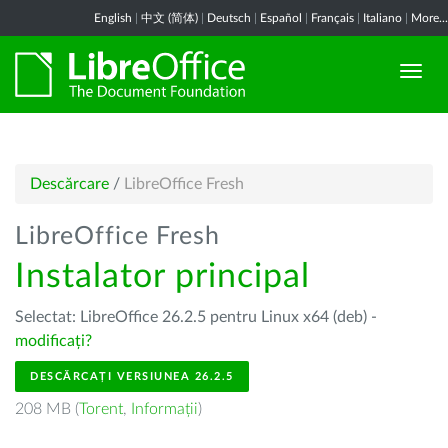
English
|
中文 (简体)
|
Deutsch
|
Español
|
Français
|
Italiano
|
More...
Descărcare
/
LibreOffice Fresh
LibreOffice Fresh
Instalator principal
Selectat: LibreOffice 26.2.5 pentru Linux x64 (deb) -
modificați?
DESCĂRCAȚI VERSIUNEA 26.2.5
208 MB (
Torent
,
Informații
)