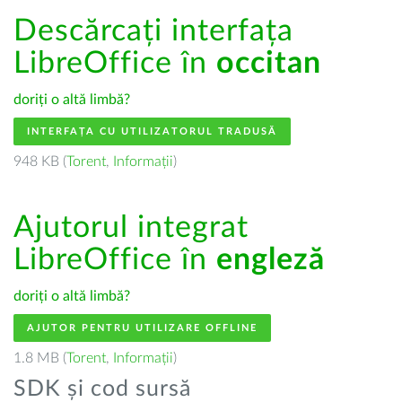
Descărcați interfața
LibreOffice în
occitan
doriți o altă limbă?
INTERFAȚA CU UTILIZATORUL TRADUSĂ
948 KB (
Torent
,
Informații
)
Ajutorul integrat
LibreOffice în
engleză
doriți o altă limbă?
AJUTOR PENTRU UTILIZARE OFFLINE
1.8 MB (
Torent
,
Informații
)
SDK și cod sursă