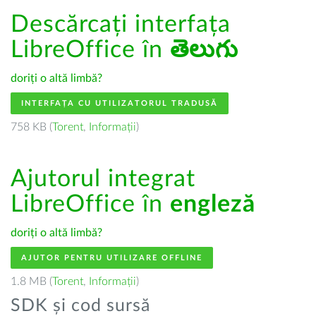
Descărcați interfața
LibreOffice în
తెలుగు
doriți o altă limbă?
INTERFAȚA CU UTILIZATORUL TRADUSĂ
758 KB (
Torent
,
Informații
)
Ajutorul integrat
LibreOffice în
engleză
doriți o altă limbă?
AJUTOR PENTRU UTILIZARE OFFLINE
1.8 MB (
Torent
,
Informații
)
SDK și cod sursă