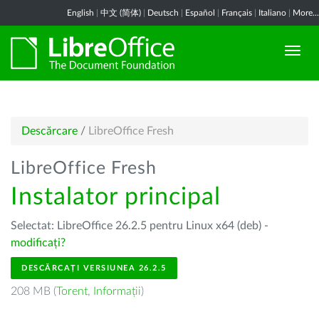
English
|
中文 (简体)
|
Deutsch
|
Español
|
Français
|
Italiano
|
More...
Descărcare
/
LibreOffice Fresh
LibreOffice Fresh
Instalator principal
Selectat: LibreOffice 26.2.5 pentru Linux x64 (deb) -
modificați?
DESCĂRCAȚI VERSIUNEA 26.2.5
208 MB (
Torent
,
Informații
)