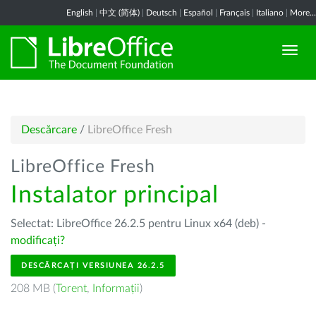
English
|
中文 (简体)
|
Deutsch
|
Español
|
Français
|
Italiano
|
More...
Descărcare
/
LibreOffice Fresh
LibreOffice Fresh
Instalator principal
Selectat: LibreOffice 26.2.5 pentru Linux x64 (deb) -
modificați?
DESCĂRCAȚI VERSIUNEA 26.2.5
208 MB (
Torent
,
Informații
)