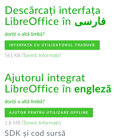
Descărcați interfața
LibreOffice în
فارسى
doriți o altă limbă?
INTERFAȚA CU UTILIZATORUL TRADUSĂ
561 KB (
Torent
,
Informații
)
Ajutorul integrat
LibreOffice în
engleză
doriți o altă limbă?
AJUTOR PENTRU UTILIZARE OFFLINE
1.8 MB (
Torent
,
Informații
)
SDK și cod sursă