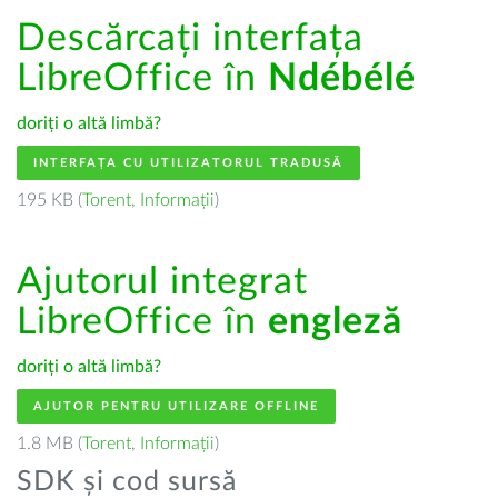
Descărcați interfața
LibreOffice în
Ndébélé
doriți o altă limbă?
INTERFAȚA CU UTILIZATORUL TRADUSĂ
195 KB (
Torent
,
Informații
)
Ajutorul integrat
LibreOffice în
engleză
doriți o altă limbă?
AJUTOR PENTRU UTILIZARE OFFLINE
1.8 MB (
Torent
,
Informații
)
SDK și cod sursă