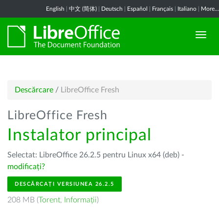
English
|
中文 (简体)
|
Deutsch
|
Español
|
Français
|
Italiano
|
More...
Descărcare
/
LibreOffice Fresh
LibreOffice Fresh
Instalator principal
Selectat: LibreOffice 26.2.5 pentru Linux x64 (deb) -
modificați?
DESCĂRCAȚI VERSIUNEA 26.2.5
208 MB (
Torent
,
Informații
)