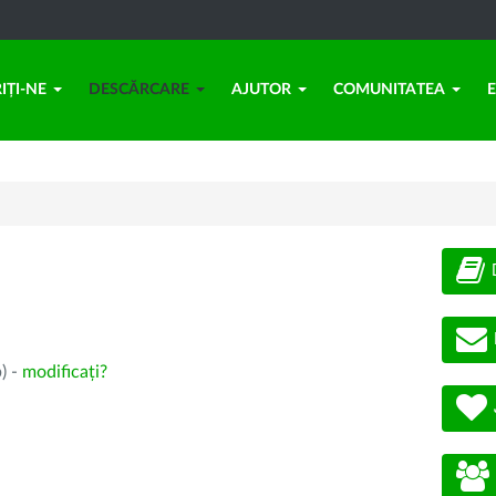
IȚI-NE
DESCĂRCARE
AJUTOR
COMUNITATEA
) -
modificați?