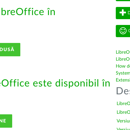
ibreOffice în
D
G
ADUSĂ
LibreO
LibreOf
How do 
System
Extens
eOffice este disponibil în
De
LibreO
LibreO
NE
Versiu
Versiu