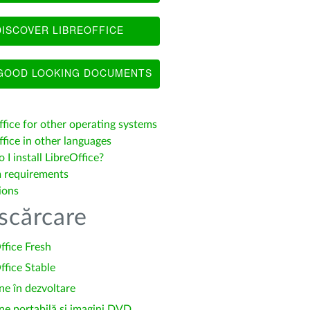
ISCOVER LIBREOFFICE
OOD LOOKING DOCUMENTS
ffice for other operating systems
fice in other languages
I install LibreOffice?
 requirements
ions
scărcare
ffice Fresh
ffice Stable
ne în dezvoltare
ne portabilă și imagini DVD