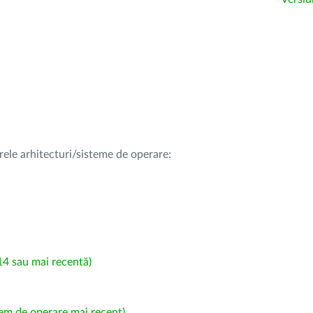
rele arhitecturi/sisteme de operare:
4 sau mai recentă)
em de operare mai recent)