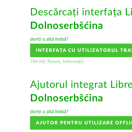
Descărcați interfața L
Dolnoserbšćina
doriți o altă limbă?
INTERFAȚA CU UTILIZATORUL TR
784 KB (
Torent
,
Informații
)
Ajutorul integrat Libr
Dolnoserbšćina
doriți o altă limbă?
AJUTOR PENTRU UTILIZARE OFFLI