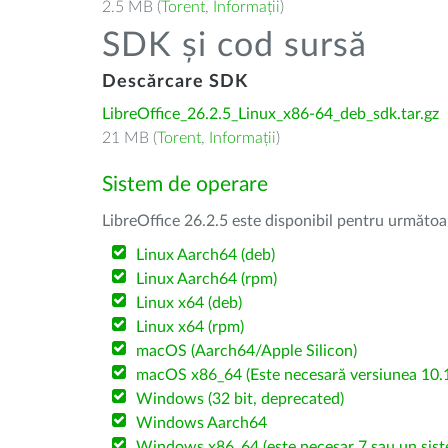
2.5 MB (
Torent
,
Informații
)
SDK și cod sursă
Descărcare SDK
LibreOffice_26.2.5_Linux_x86-64_deb_sdk.tar.gz
21 MB (
Torent
,
Informații
)
Sistem de operare
LibreOffice 26.2.5 este disponibil pentru următoa
Linux Aarch64 (deb)
Linux Aarch64 (rpm)
Linux x64 (deb)
Linux x64 (rpm)
macOS (Aarch64/Apple Silicon)
macOS x86_64 (Este necesară versiunea 10.1
Windows (32 bit, deprecated)
Windows Aarch64
Windows x86_64 (este necesar 7 sau un sist