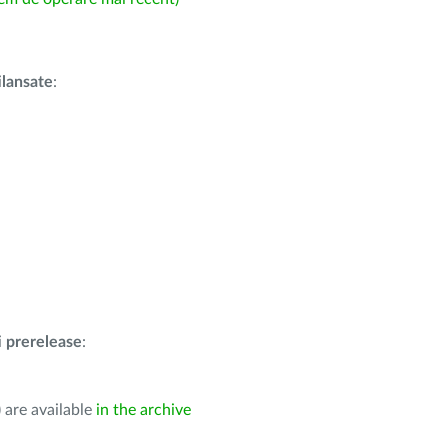
i
lansate
:
i
prerelease
:
 are available
in the archive