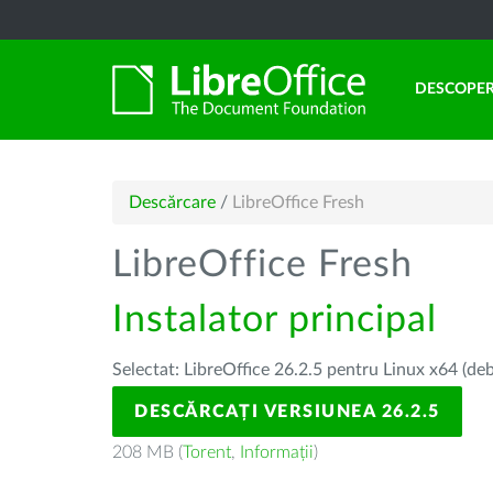
DESCOPER
Descărcare
/
LibreOffice Fresh
LibreOffice Fresh
Instalator principal
Selectat: LibreOffice 26.2.5 pentru Linux x64 (deb
DESCĂRCAȚI VERSIUNEA 26.2.5
208 MB (
Torent
,
Informații
)