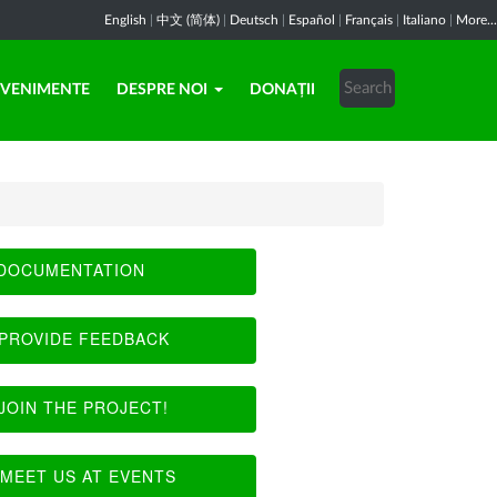
English
|
中文 (简体)
|
Deutsch
|
Español
|
Français
|
Italiano
|
More...
EVENIMENTE
DESPRE NOI
DONAȚII
DOCUMENTATION
PROVIDE FEEDBACK
JOIN THE PROJECT!
MEET US AT EVENTS