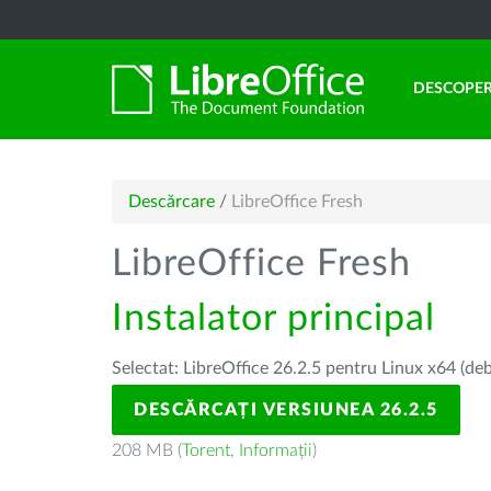
DESCOPER
Descărcare
/
LibreOffice Fresh
LibreOffice Fresh
Instalator principal
Selectat: LibreOffice 26.2.5 pentru Linux x64 (deb
DESCĂRCAȚI VERSIUNEA 26.2.5
208 MB (
Torent
,
Informații
)