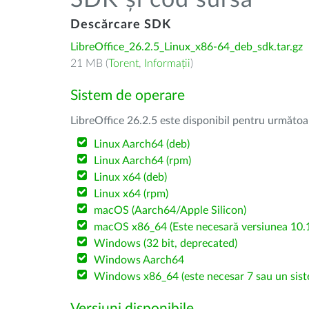
SDK și cod sursă
Descărcare SDK
LibreOffice_26.2.5_Linux_x86-64_deb_sdk.tar.gz
21 MB (
Torent
,
Informații
)
Sistem de operare
LibreOffice 26.2.5 este disponibil pentru următoa
Linux Aarch64 (deb)
Linux Aarch64 (rpm)
Linux x64 (deb)
Linux x64 (rpm)
macOS (Aarch64/Apple Silicon)
macOS x86_64 (Este necesară versiunea 10.1
Windows (32 bit, deprecated)
Windows Aarch64
Windows x86_64 (este necesar 7 sau un sist
Versiuni disponibile