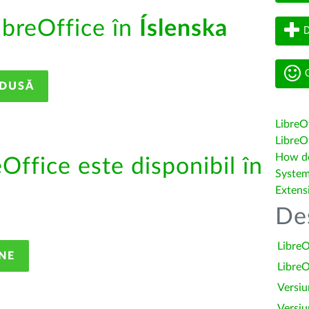
ibreOffice în
Íslenska
D
G
ADUSĂ
LibreO
LibreOf
How do 
eOffice este disponibil în
System
Extens
De
LibreO
NE
LibreO
Versiu
Versiu