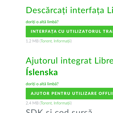
Descărcați interfața L
doriți o altă limbă?
INTERFAȚA CU UTILIZATORUL TR
1.2 MB (
Torent
,
Informații
)
Ajutorul integrat Libr
Íslenska
doriți o altă limbă?
AJUTOR PENTRU UTILIZARE OFFLI
2.4 MB (
Torent
,
Informații
)