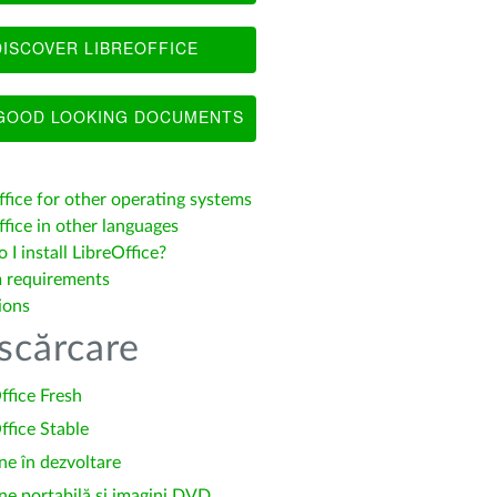
ISCOVER LIBREOFFICE
OOD LOOKING DOCUMENTS
ffice for other operating systems
fice in other languages
I install LibreOffice?
 requirements
ions
scărcare
ffice Fresh
ffice Stable
ne în dezvoltare
ne portabilă și imagini DVD