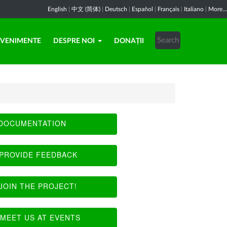
English
|
中文 (简体)
|
Deutsch
|
Español
|
Français
|
Italiano
|
More...
EVENIMENTE
DESPRE NOI
DONAȚII
DOCUMENTATION
PROVIDE FEEDBACK
JOIN THE PROJECT!
MEET US AT EVENTS