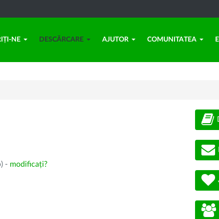
IȚI-NE
DESCĂRCARE
AJUTOR
COMUNITATEA
) -
modificați?