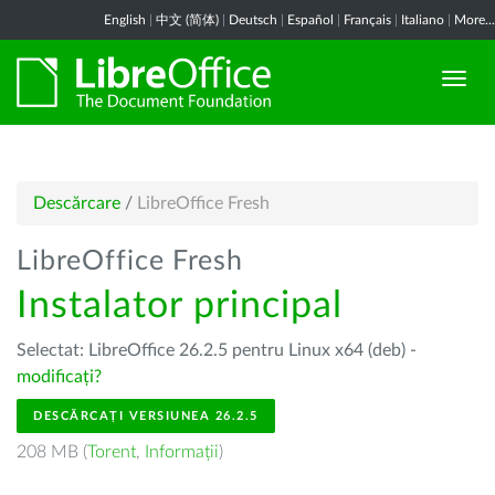
English
|
中文 (简体)
|
Deutsch
|
Español
|
Français
|
Italiano
|
More...
Descărcare
/
LibreOffice Fresh
LibreOffice Fresh
Instalator principal
Selectat: LibreOffice 26.2.5 pentru Linux x64 (deb) -
modificați?
DESCĂRCAȚI VERSIUNEA 26.2.5
208 MB (
Torent
,
Informații
)