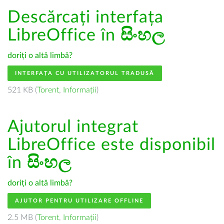
Descărcați interfața
LibreOffice în
සිංහල
doriți o altă limbă?
INTERFAȚA CU UTILIZATORUL TRADUSĂ
521 KB (
Torent
,
Informații
)
Ajutorul integrat
LibreOffice este disponibil
în
සිංහල
doriți o altă limbă?
AJUTOR PENTRU UTILIZARE OFFLINE
2.5 MB (
Torent
,
Informații
)