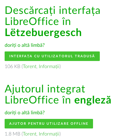
Descărcați interfața
LibreOffice în
Lëtzebuergesch
doriți o altă limbă?
INTERFAȚA CU UTILIZATORUL TRADUSĂ
106 KB (
Torent
,
Informații
)
Ajutorul integrat
LibreOffice în
engleză
doriți o altă limbă?
AJUTOR PENTRU UTILIZARE OFFLINE
1.8 MB (
Torent
,
Informații
)