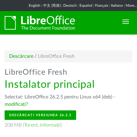
English
|
中文 (简体)
|
Deutsch
|
Español
|
Français
|
Italiano
|
More...
Descărcare
/
LibreOffice Fresh
LibreOffice Fresh
Instalator principal
Selectat: LibreOffice 26.2.5 pentru Linux x64 (deb) -
modificați?
DESCĂRCAȚI VERSIUNEA 26.2.5
208 MB (
Torent
,
Informații
)