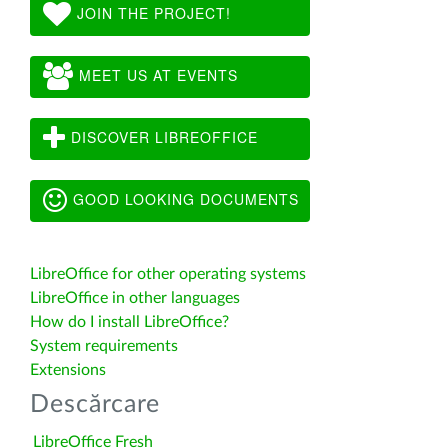
JOIN THE PROJECT!
MEET US AT EVENTS
DISCOVER LIBREOFFICE
GOOD LOOKING DOCUMENTS
LibreOffice for other operating systems
LibreOffice in other languages
How do I install LibreOffice?
System requirements
Extensions
Descărcare
LibreOffice Fresh