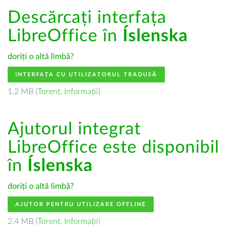
Descărcați interfața
LibreOffice în
Íslenska
doriți o altă limbă?
INTERFAȚA CU UTILIZATORUL TRADUSĂ
1.2 MB (
Torent
,
Informații
)
Ajutorul integrat
LibreOffice este disponibil
în
Íslenska
doriți o altă limbă?
AJUTOR PENTRU UTILIZARE OFFLINE
2.4 MB (
Torent
,
Informații
)