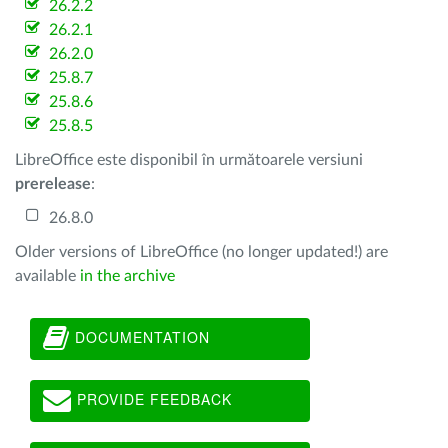
26.2.2
26.2.1
26.2.0
25.8.7
25.8.6
25.8.5
LibreOffice este disponibil în următoarele versiuni
prerelease
:
26.8.0
Older versions of LibreOffice (no longer updated!) are
available
in the archive
DOCUMENTATION
PROVIDE FEEDBACK