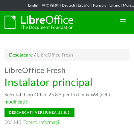
English
|
中文 (简体)
|
Deutsch
|
Español
|
Français
|
Italiano
|
More...
Descărcare
/
LibreOffice Fresh
LibreOffice Fresh
Instalator principal
Selectat: LibreOffice 25.8.5 pentru Linux x64 (deb) -
modificați?
DESCĂRCAȚI VERSIUNEA 25.8.5
203 MB (
Torent
,
Informații
)