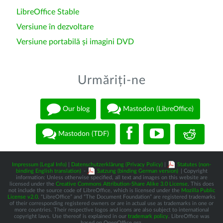
LibreOffice Stable
Versiune în dezvoltare
Versiune portabilă și imagini DVD
Urmăriți-ne
Our blog
Mastodon (LibreOffice)
Mastodon (TDF)
Impressum (Legal Info)
|
Datenschutzerklärung (Privacy Policy)
|
Statutes (non-
binding English translation)
-
Satzung (binding German version)
| Copyright
information: Unless otherwise specified, all text and images on this website are
licensed under the
Creative Commons Attribution-Share Alike 3.0 License
. This does
not include the source code of LibreOffice, which is licensed under the
Mozilla Public
License v2.0
. “LibreOffice” and “The Document Foundation” are registered trademarks
of their corresponding registered owners or are in actual use as trademarks in one or
more countries. Their respective logos and icons are also subject to international
copyright laws. Use thereof is explained in our
trademark policy
. LibreOffice was
based on OpenOffice.org.