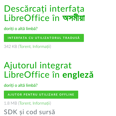
Descărcați interfața
LibreOffice în
অসমীয়া
doriți o altă limbă?
INTERFAȚA CU UTILIZATORUL TRADUSĂ
342 KB (
Torent
,
Informații
)
Ajutorul integrat
LibreOffice în
engleză
doriți o altă limbă?
AJUTOR PENTRU UTILIZARE OFFLINE
1.8 MB (
Torent
,
Informații
)
SDK și cod sursă