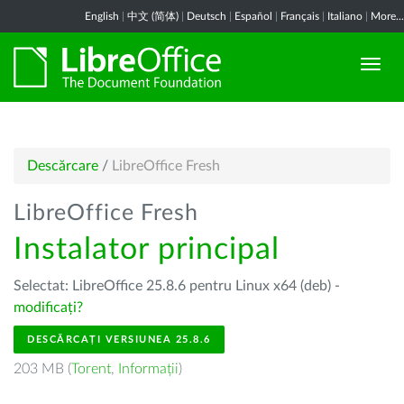
English
|
中文 (简体)
|
Deutsch
|
Español
|
Français
|
Italiano
|
More...
Descărcare
/
LibreOffice Fresh
LibreOffice Fresh
Instalator principal
Selectat: LibreOffice 25.8.6 pentru Linux x64 (deb) -
modificați?
DESCĂRCAȚI VERSIUNEA 25.8.6
203 MB (
Torent
,
Informații
)