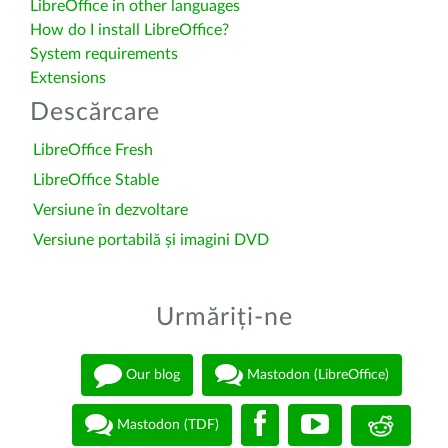
LibreOffice in other languages
How do I install LibreOffice?
System requirements
Extensions
Descărcare
LibreOffice Fresh
LibreOffice Stable
Versiune în dezvoltare
Versiune portabilă și imagini DVD
Urmăriți-ne
Our blog
Mastodon (LibreOffice)
Mastodon (TDF)