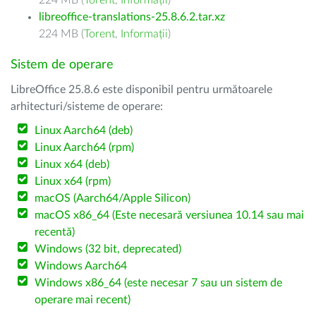
224 MB (
Torent
,
Informații
)
libreoffice-translations-25.8.6.2.tar.xz
224 MB (
Torent
,
Informații
)
Sistem de operare
LibreOffice 25.8.6 este disponibil pentru următoarele
arhitecturi/sisteme de operare:
Linux Aarch64 (deb)
Linux Aarch64 (rpm)
Linux x64 (deb)
Linux x64 (rpm)
macOS (Aarch64/Apple Silicon)
macOS x86_64 (Este necesară versiunea 10.14 sau mai
recentă)
Windows (32 bit, deprecated)
Windows Aarch64
Windows x86_64 (este necesar 7 sau un sistem de
operare mai recent)