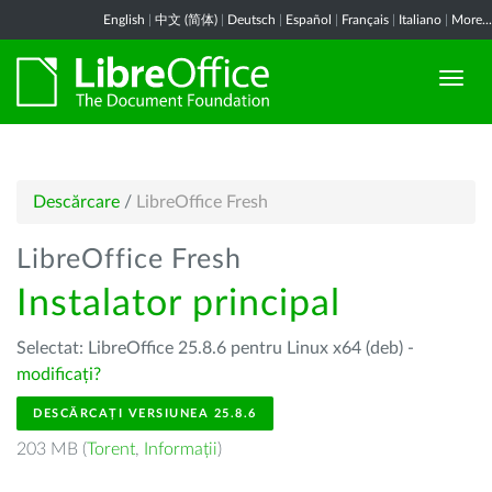
English
|
中文 (简体)
|
Deutsch
|
Español
|
Français
|
Italiano
|
More...
Descărcare
/
LibreOffice Fresh
LibreOffice Fresh
Instalator principal
Selectat: LibreOffice 25.8.6 pentru Linux x64 (deb) -
modificați?
DESCĂRCAȚI VERSIUNEA 25.8.6
203 MB (
Torent
,
Informații
)