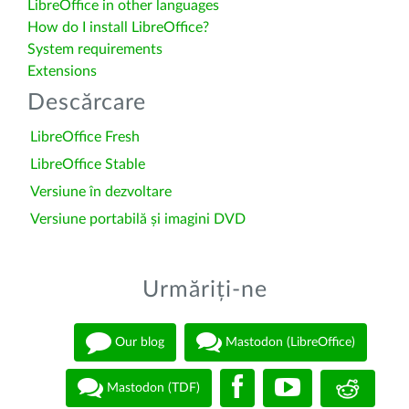
LibreOffice in other languages
How do I install LibreOffice?
System requirements
Extensions
Descărcare
LibreOffice Fresh
LibreOffice Stable
Versiune în dezvoltare
Versiune portabilă și imagini DVD
Urmăriți-ne
Our blog
Mastodon (LibreOffice)
Mastodon (TDF)