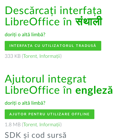
Descărcați interfața
LibreOffice în
संथाली
doriți o altă limbă?
INTERFAȚA CU UTILIZATORUL TRADUSĂ
333 KB (
Torent
,
Informații
)
Ajutorul integrat
LibreOffice în
engleză
doriți o altă limbă?
AJUTOR PENTRU UTILIZARE OFFLINE
1.8 MB (
Torent
,
Informații
)
SDK și cod sursă