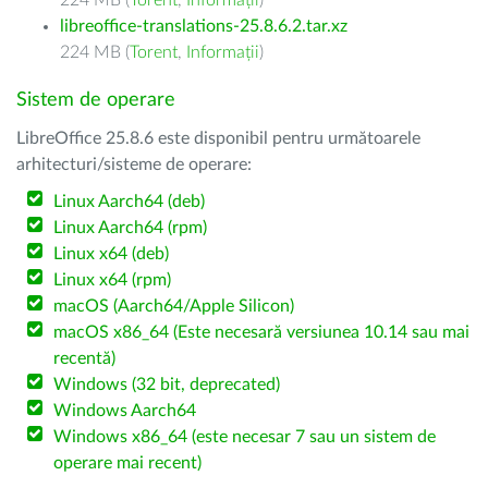
224 MB (
Torent
,
Informații
)
libreoffice-translations-25.8.6.2.tar.xz
224 MB (
Torent
,
Informații
)
Sistem de operare
LibreOffice 25.8.6 este disponibil pentru următoarele
arhitecturi/sisteme de operare:
Linux Aarch64 (deb)
Linux Aarch64 (rpm)
Linux x64 (deb)
Linux x64 (rpm)
macOS (Aarch64/Apple Silicon)
macOS x86_64 (Este necesară versiunea 10.14 sau mai
recentă)
Windows (32 bit, deprecated)
Windows Aarch64
Windows x86_64 (este necesar 7 sau un sistem de
operare mai recent)