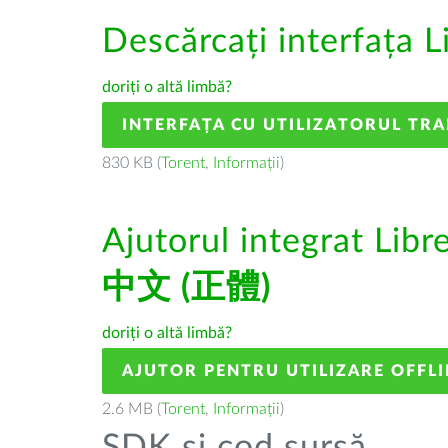
Descărcați interfața L
doriți o altă limbă?
INTERFAȚA CU UTILIZATORUL TR
830 KB (
Torent
,
Informații
)
Ajutorul integrat Libr
中文 (正體)
doriți o altă limbă?
AJUTOR PENTRU UTILIZARE OFFLI
2.6 MB (
Torent
,
Informații
)