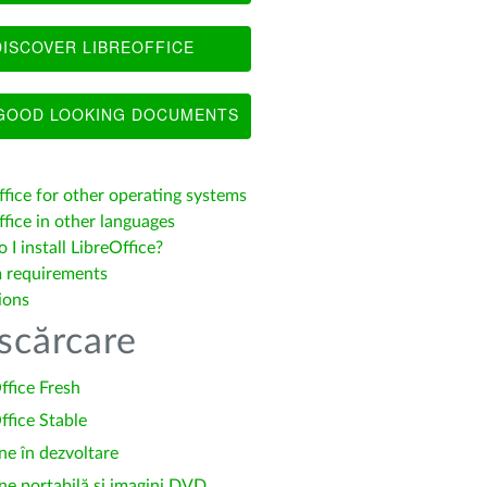
ISCOVER LIBREOFFICE
OOD LOOKING DOCUMENTS
ffice for other operating systems
fice in other languages
I install LibreOffice?
 requirements
ions
scărcare
ffice Fresh
ffice Stable
ne în dezvoltare
ne portabilă și imagini DVD