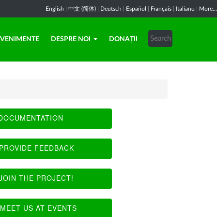
English
|
中文 (简体)
|
Deutsch
|
Español
|
Français
|
Italiano
|
More...
EVENIMENTE
DESPRE NOI
DONAȚII
DOCUMENTATION
PROVIDE FEEDBACK
JOIN THE PROJECT!
MEET US AT EVENTS