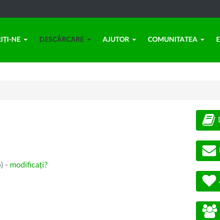
IȚI-NE
DESCĂRCARE
AJUTOR
COMUNITATEA
) -
modificați?