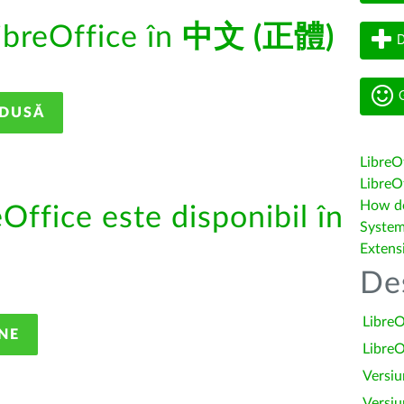
ibreOffice în
中文 (正體)
D
G
ADUSĂ
LibreO
LibreOf
How do 
eOffice este disponibil în
System
Extens
De
LibreO
NE
LibreO
Versiu
Versiu