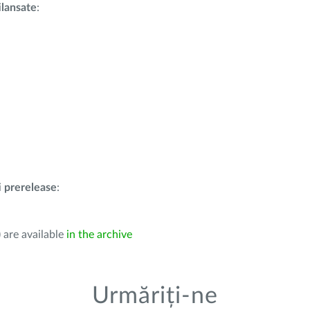
i
lansate
:
i
prerelease
:
 are available
in the archive
Urmăriți-ne