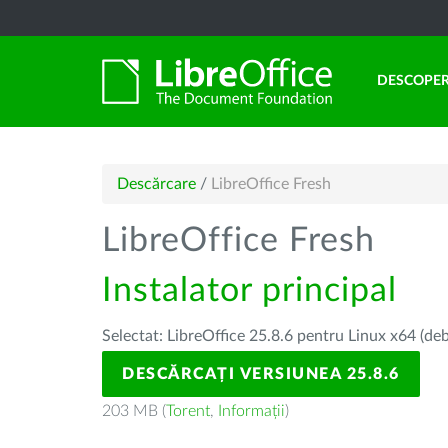
DESCOPER
Descărcare
/
LibreOffice Fresh
LibreOffice Fresh
Instalator principal
Selectat: LibreOffice 25.8.6 pentru Linux x64 (deb
DESCĂRCAȚI VERSIUNEA 25.8.6
203 MB (
Torent
,
Informații
)