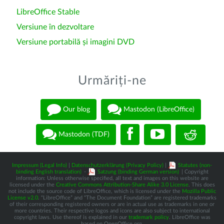
LibreOffice Stable
Versiune în dezvoltare
Versiune portabilă și imagini DVD
Urmăriți-ne
Our blog
Mastodon (LibreOffice)
Mastodon (TDF)
Impressum (Legal Info)
|
Datenschutzerklärung (Privacy Policy)
|
Statutes (non-
binding English translation)
-
Satzung (binding German version)
| Copyright
information: Unless otherwise specified, all text and images on this website are
licensed under the
Creative Commons Attribution-Share Alike 3.0 License
. This does
not include the source code of LibreOffice, which is licensed under the
Mozilla Public
License v2.0
. “LibreOffice” and “The Document Foundation” are registered trademarks
of their corresponding registered owners or are in actual use as trademarks in one or
more countries. Their respective logos and icons are also subject to international
copyright laws. Use thereof is explained in our
trademark policy
. LibreOffice was
based on OpenOffice.org.