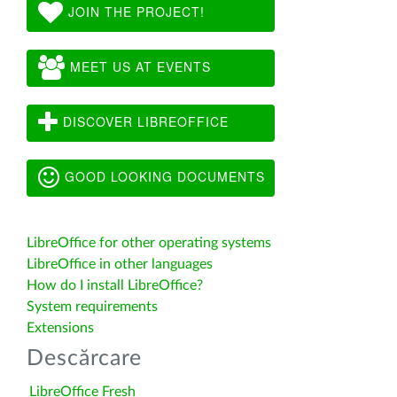
JOIN THE PROJECT!
MEET US AT EVENTS
DISCOVER LIBREOFFICE
GOOD LOOKING DOCUMENTS
LibreOffice for other operating systems
LibreOffice in other languages
How do I install LibreOffice?
System requirements
Extensions
Descărcare
LibreOffice Fresh