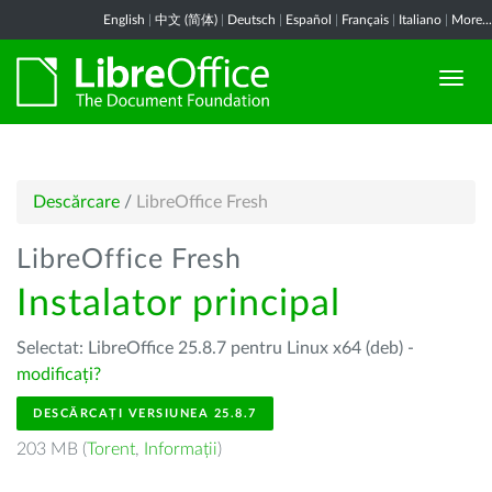
English
|
中文 (简体)
|
Deutsch
|
Español
|
Français
|
Italiano
|
More...
Descărcare
/
LibreOffice Fresh
LibreOffice Fresh
Instalator principal
Selectat: LibreOffice 25.8.7 pentru Linux x64 (deb) -
modificați?
DESCĂRCAȚI VERSIUNEA 25.8.7
203 MB (
Torent
,
Informații
)