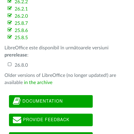
26.2.2
26.2.1
26.2.0
25.8.7
25.8.6
25.8.5
LibreOffice este disponibil în următoarele versiuni
prerelease
:
26.8.0
Older versions of LibreOffice (no longer updated!) are
available
in the archive
DOCUMENTATION
PROVIDE FEEDBACK