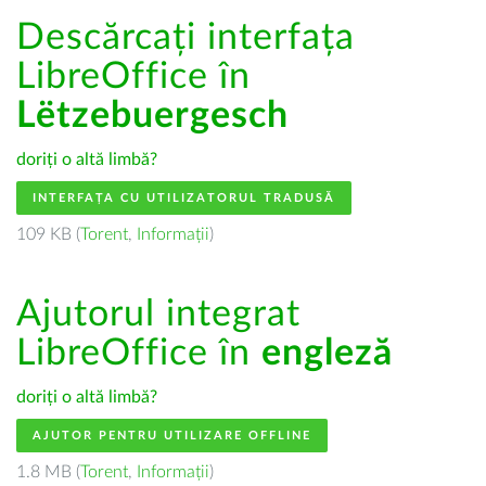
Descărcați interfața
LibreOffice în
Lëtzebuergesch
doriți o altă limbă?
INTERFAȚA CU UTILIZATORUL TRADUSĂ
109 KB (
Torent
,
Informații
)
Ajutorul integrat
LibreOffice în
engleză
doriți o altă limbă?
AJUTOR PENTRU UTILIZARE OFFLINE
1.8 MB (
Torent
,
Informații
)