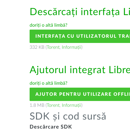
Descărcați interfața L
doriți o altă limbă?
INTERFAȚA CU UTILIZATORUL TR
332 KB (
Torent
,
Informații
)
Ajutorul integrat Libr
doriți o altă limbă?
AJUTOR PENTRU UTILIZARE OFFLI
1.8 MB (
Torent
,
Informații
)
SDK și cod sursă
Descărcare SDK