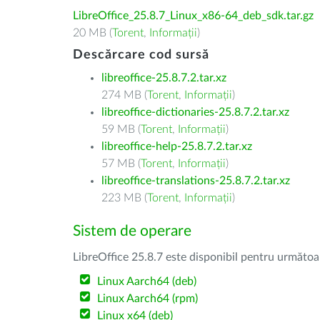
LibreOffice_25.8.7_Linux_x86-64_deb_sdk.tar.gz
20 MB (
Torent
,
Informații
)
Descărcare cod sursă
libreoffice-25.8.7.2.tar.xz
274 MB (
Torent
,
Informații
)
libreoffice-dictionaries-25.8.7.2.tar.xz
59 MB (
Torent
,
Informații
)
libreoffice-help-25.8.7.2.tar.xz
57 MB (
Torent
,
Informații
)
libreoffice-translations-25.8.7.2.tar.xz
223 MB (
Torent
,
Informații
)
Sistem de operare
LibreOffice 25.8.7 este disponibil pentru următoa
Linux Aarch64 (deb)
Linux Aarch64 (rpm)
Linux x64 (deb)