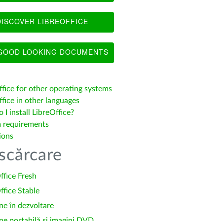
ISCOVER LIBREOFFICE
OOD LOOKING DOCUMENTS
ffice for other operating systems
fice in other languages
I install LibreOffice?
 requirements
ions
scărcare
ffice Fresh
ffice Stable
ne în dezvoltare
ne portabilă și imagini DVD