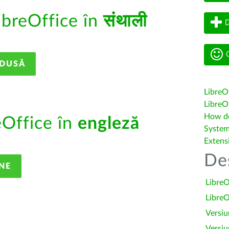
ibreOffice în
संथाली
D
G
ADUSĂ
LibreO
LibreOf
How do 
eOffice în
engleză
System
Extens
De
NE
LibreO
LibreO
Versiu
Versiu