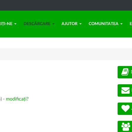
IȚI-NE
DESCĂRCARE
AJUTOR
COMUNITATEA
) -
modificați?