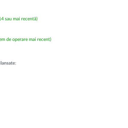
4 sau mai recentă)
em de operare mai recent)
i
lansate
: