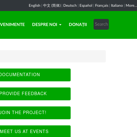
English
|
中文 (简体)
|
Deutsch
|
Español
|
Français
|
Italiano
|
More...
EVENIMENTE
DESPRE NOI
DONAȚII
DOCUMENTATION
PROVIDE FEEDBACK
JOIN THE PROJECT!
MEET US AT EVENTS