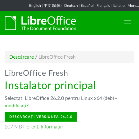
English
|
中文 (简体)
|
Deutsch
|
Español
|
Français
|
Italiano
|
More...
Descărcare
/
LibreOffice Fresh
LibreOffice Fresh
Instalator principal
Selectat: LibreOffice 26.2.0 pentru Linux x64 (deb) -
modificați?
DESCĂRCAȚI VERSIUNEA 26.2.0
207 MB (
Torent
,
Informații
)