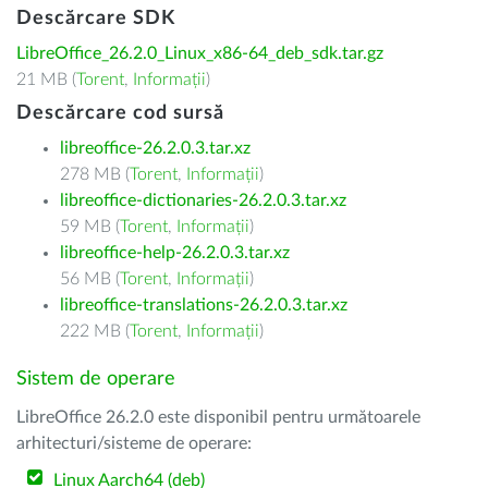
Descărcare SDK
LibreOffice_26.2.0_Linux_x86-64_deb_sdk.tar.gz
21 MB (
Torent
,
Informații
)
Descărcare cod sursă
libreoffice-26.2.0.3.tar.xz
278 MB (
Torent
,
Informații
)
libreoffice-dictionaries-26.2.0.3.tar.xz
59 MB (
Torent
,
Informații
)
libreoffice-help-26.2.0.3.tar.xz
56 MB (
Torent
,
Informații
)
libreoffice-translations-26.2.0.3.tar.xz
222 MB (
Torent
,
Informații
)
Sistem de operare
LibreOffice 26.2.0 este disponibil pentru următoarele
arhitecturi/sisteme de operare:
Linux Aarch64 (deb)