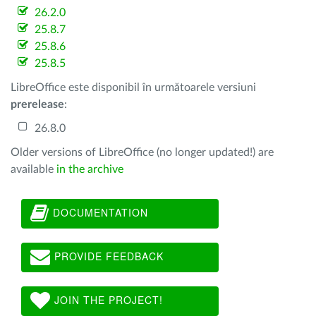
26.2.0
25.8.7
25.8.6
25.8.5
LibreOffice este disponibil în următoarele versiuni
prerelease
:
26.8.0
Older versions of LibreOffice (no longer updated!) are
available
in the archive
DOCUMENTATION
PROVIDE FEEDBACK
JOIN THE PROJECT!