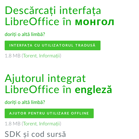
Descărcați interfața
LibreOffice în
монгол
doriți o altă limbă?
INTERFAȚA CU UTILIZATORUL TRADUSĂ
1.8 MB (
Torent
,
Informații
)
Ajutorul integrat
LibreOffice în
engleză
doriți o altă limbă?
AJUTOR PENTRU UTILIZARE OFFLINE
1.8 MB (
Torent
,
Informații
)
SDK și cod sursă