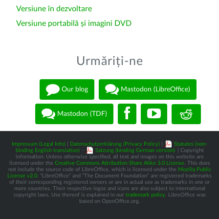
Versiune în dezvoltare
Versiune portabilă și imagini DVD
Urmăriți-ne
Our blog
Mastodon (LibreOffice)
Mastodon (TDF)
Impressum (Legal Info)
|
Datenschutzerklärung (Privacy Policy)
|
Statutes (non-
binding English translation)
-
Satzung (binding German version)
| Copyright
information: Unless otherwise specified, all text and images on this website are
licensed under the
Creative Commons Attribution-Share Alike 3.0 License
. This does
not include the source code of LibreOffice, which is licensed under the
Mozilla Public
License v2.0
. “LibreOffice” and “The Document Foundation” are registered trademarks
of their corresponding registered owners or are in actual use as trademarks in one or
more countries. Their respective logos and icons are also subject to international
copyright laws. Use thereof is explained in our
trademark policy
. LibreOffice was
based on OpenOffice.org.