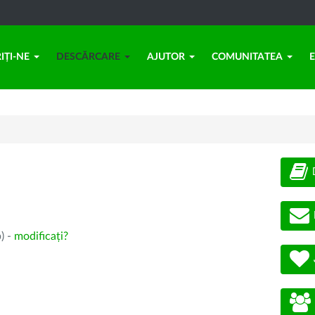
IȚI-NE
DESCĂRCARE
AJUTOR
COMUNITATEA
) -
modificați?