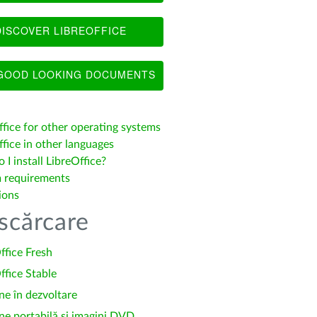
ISCOVER LIBREOFFICE
OOD LOOKING DOCUMENTS
ffice for other operating systems
fice in other languages
I install LibreOffice?
 requirements
ions
scărcare
ffice Fresh
ffice Stable
ne în dezvoltare
ne portabilă și imagini DVD