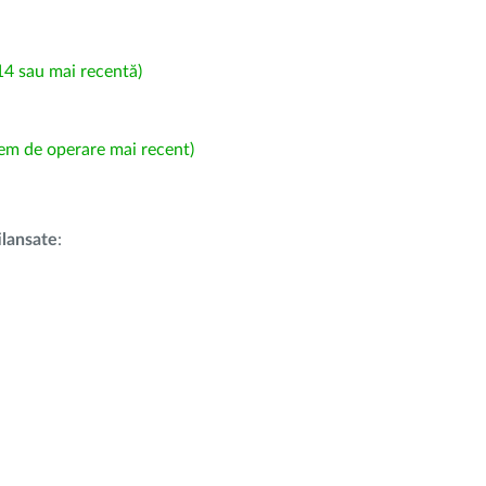
4 sau mai recentă)
em de operare mai recent)
i
lansate
: