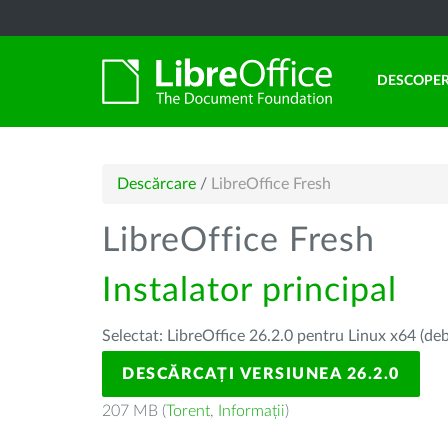
DESCOPER
Descărcare
/
LibreOffice Fresh
LibreOffice Fresh
Instalator principal
Selectat: LibreOffice 26.2.0 pentru Linux x64 (deb
DESCĂRCAȚI VERSIUNEA 26.2.0
207 MB (
Torent
,
Informații
)