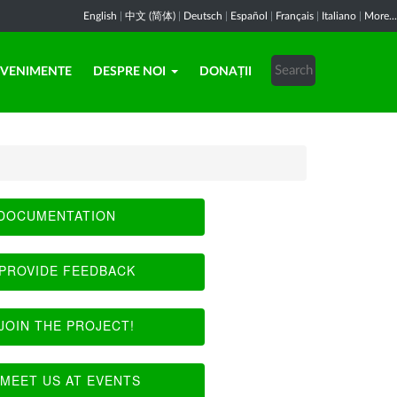
English
|
中文 (简体)
|
Deutsch
|
Español
|
Français
|
Italiano
|
More...
EVENIMENTE
DESPRE NOI
DONAȚII
DOCUMENTATION
PROVIDE FEEDBACK
JOIN THE PROJECT!
MEET US AT EVENTS