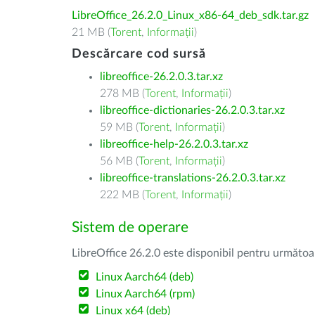
LibreOffice_26.2.0_Linux_x86-64_deb_sdk.tar.gz
21 MB (
Torent
,
Informații
)
Descărcare cod sursă
libreoffice-26.2.0.3.tar.xz
278 MB (
Torent
,
Informații
)
libreoffice-dictionaries-26.2.0.3.tar.xz
59 MB (
Torent
,
Informații
)
libreoffice-help-26.2.0.3.tar.xz
56 MB (
Torent
,
Informații
)
libreoffice-translations-26.2.0.3.tar.xz
222 MB (
Torent
,
Informații
)
Sistem de operare
LibreOffice 26.2.0 este disponibil pentru următoa
Linux Aarch64 (deb)
Linux Aarch64 (rpm)
Linux x64 (deb)