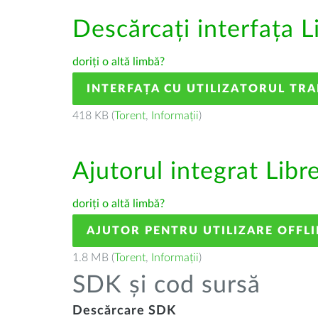
Descărcați interfața L
doriți o altă limbă?
INTERFAȚA CU UTILIZATORUL TR
418 KB (
Torent
,
Informații
)
Ajutorul integrat Libr
doriți o altă limbă?
AJUTOR PENTRU UTILIZARE OFFLI
1.8 MB (
Torent
,
Informații
)
SDK și cod sursă
Descărcare SDK