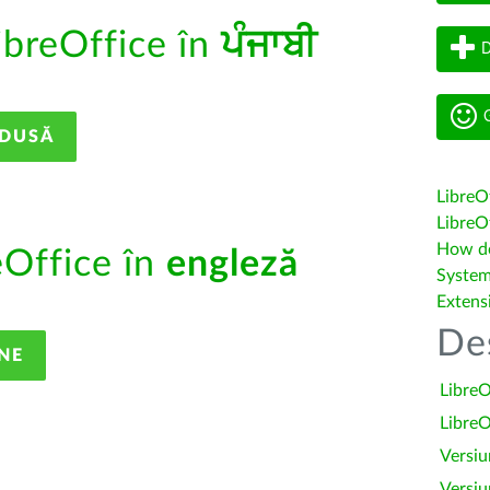
ibreOffice în
ਪੰਜਾਬੀ
D
G
ADUSĂ
LibreO
LibreOf
How do 
eOffice în
engleză
System
Extens
De
NE
LibreO
LibreO
Versiu
Versiu