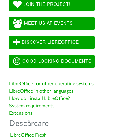
JOIN THE PROJECT!
MEET US AT EVENTS
DISCOVER LIBREOFFICE
GOOD LOOKING DOCUMENTS
LibreOffice for other operating systems
LibreOffice in other languages
How do I install LibreOffice?
System requirements
Extensions
Descărcare
LibreOffice Fresh