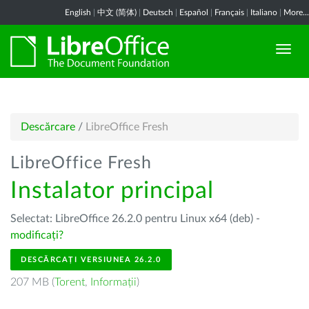
English
|
中文 (简体)
|
Deutsch
|
Español
|
Français
|
Italiano
|
More...
Descărcare
/
LibreOffice Fresh
LibreOffice Fresh
Instalator principal
Selectat: LibreOffice 26.2.0 pentru Linux x64 (deb) -
modificați?
DESCĂRCAȚI VERSIUNEA 26.2.0
207 MB (
Torent
,
Informații
)