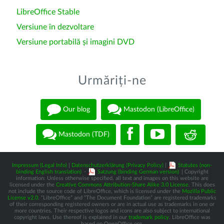
LibreOffice Stable
Versiune în dezvoltare
Versiune portabilă și imagini DVD
Urmăriți-ne
Our blog
Mastodon (LibreOffice)
Mastodon (TDF)
Impressum (Legal Info)
|
Datenschutzerklärung (Privacy Policy)
|
Statutes (non-
binding English translation)
-
Satzung (binding German version)
| Copyright
information: Unless otherwise specified, all text and images on this website are
licensed under the
Creative Commons Attribution-Share Alike 3.0 License
. This does
not include the source code of LibreOffice, which is licensed under the
Mozilla Public
License v2.0
. “LibreOffice” and “The Document Foundation” are registered trademarks
of their corresponding registered owners or are in actual use as trademarks in one or
more countries. Their respective logos and icons are also subject to international
copyright laws. Use thereof is explained in our
trademark policy
. LibreOffice was
based on OpenOffice.org.