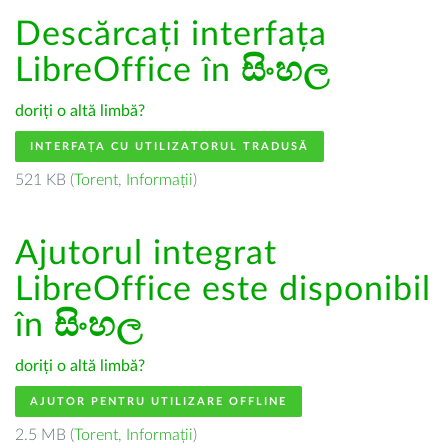
Descărcați interfața
LibreOffice în
සිංහල
doriți o altă limbă?
INTERFAȚA CU UTILIZATORUL TRADUSĂ
521 KB (
Torent
,
Informații
)
Ajutorul integrat
LibreOffice este disponibil
în
සිංහල
doriți o altă limbă?
AJUTOR PENTRU UTILIZARE OFFLINE
2.5 MB (
Torent
,
Informații
)