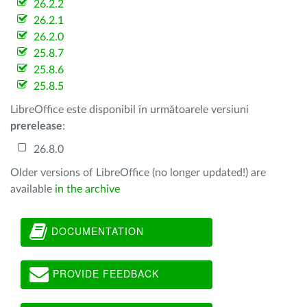
26.2.2
26.2.1
26.2.0
25.8.7
25.8.6
25.8.5
LibreOffice este disponibil în următoarele versiuni
prerelease
:
26.8.0
Older versions of LibreOffice (no longer updated!) are
available
in the archive
DOCUMENTATION
PROVIDE FEEDBACK