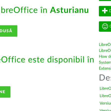
ibreOffice în
Asturianu
D
G
ADUSĂ
LibreO
LibreOf
How do 
eOffice este disponibil în
System
Extens
De
LibreO
NE
LibreO
Versiu
Versiu