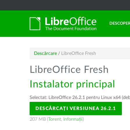
DESCOPER
Descărcare
/
LibreOffice Fresh
LibreOffice Fresh
Instalator principal
Selectat: LibreOffice 26.2.1 pentru Linux x64 (deb
DESCĂRCAȚI VERSIUNEA 26.2.1
207 MB (
Torent
,
Informații
)