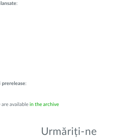
i
lansate
:
i
prerelease
:
 are available
in the archive
Urmăriți-ne