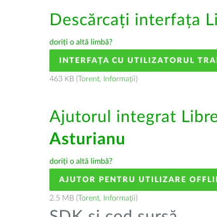
Descărcați interfața L
doriți o altă limbă?
INTERFAȚA CU UTILIZATORUL TR
463 KB (
Torent
,
Informații
)
Ajutorul integrat Libr
Asturianu
doriți o altă limbă?
AJUTOR PENTRU UTILIZARE OFFLI
2.5 MB (
Torent
,
Informații
)