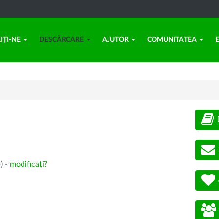
IȚI-NE
DESCĂRCARE
AJUTOR
COMUNITATEA
) -
modificați?