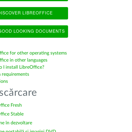
ISCOVER LIBREOFFICE
OOD LOOKING DOCUMENTS
ffice for other operating systems
fice in other languages
I install LibreOffice?
 requirements
ions
scărcare
ffice Fresh
ffice Stable
ne în dezvoltare
ne portabilă și imagini DVD