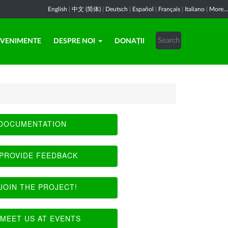
English
|
中文 (简体)
|
Deutsch
|
Español
|
Français
|
Italiano
|
More...
EVENIMENTE
DESPRE NOI
DONAȚII
DOCUMENTATION
PROVIDE FEEDBACK
JOIN THE PROJECT!
MEET US AT EVENTS