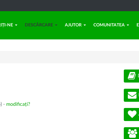
IȚI-NE
DESCĂRCARE
AJUTOR
COMUNITATEA
) -
modificați?