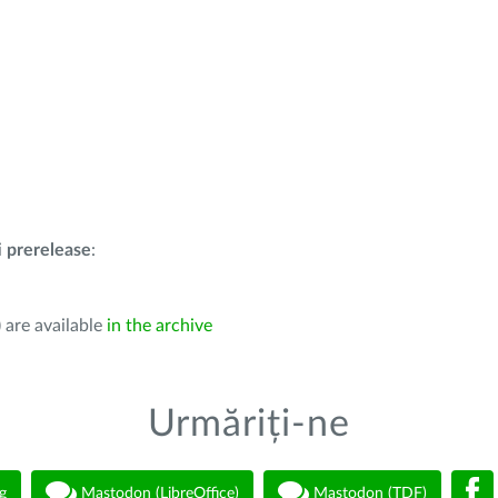
i
prerelease
:
 are available
in the archive
Urmăriți-ne
g
Mastodon (LibreOffice)
Mastodon (TDF)