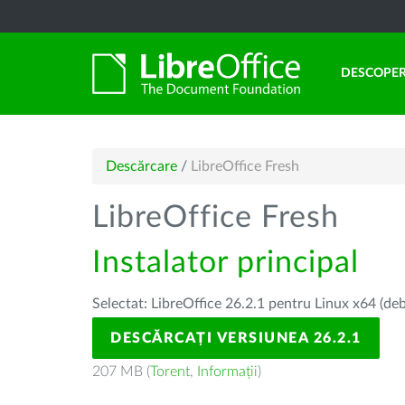
DESCOPER
Descărcare
/
LibreOffice Fresh
LibreOffice Fresh
Instalator principal
Selectat: LibreOffice 26.2.1 pentru Linux x64 (deb
DESCĂRCAȚI VERSIUNEA 26.2.1
207 MB (
Torent
,
Informații
)