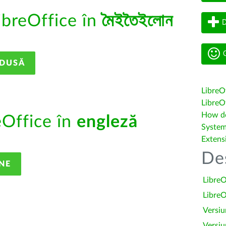
ibreOffice în
মৈইতৈইলোন
D
G
ADUSĂ
LibreO
LibreOf
How do 
eOffice în
engleză
System
Extens
De
NE
LibreO
LibreO
Versiu
Versiu