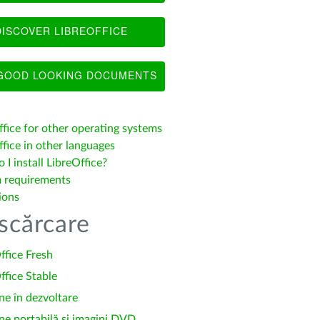
ISCOVER LIBREOFFICE
OOD LOOKING DOCUMENTS
ffice for other operating systems
fice in other languages
I install LibreOffice?
 requirements
ions
scărcare
ffice Fresh
ffice Stable
ne în dezvoltare
ne portabilă și imagini DVD