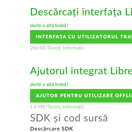
Descărcați interfața L
doriți o altă limbă?
INTERFAȚA CU UTILIZATORUL TR
260 KB (
Torent
,
Informații
)
Ajutorul integrat Libr
doriți o altă limbă?
AJUTOR PENTRU UTILIZARE OFFLI
1.8 MB (
Torent
,
Informații
)
SDK și cod sursă
Descărcare SDK