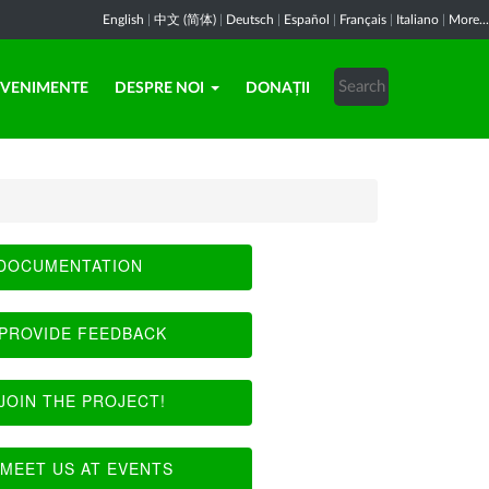
English
|
中文 (简体)
|
Deutsch
|
Español
|
Français
|
Italiano
|
More...
EVENIMENTE
DESPRE NOI
DONAȚII
DOCUMENTATION
PROVIDE FEEDBACK
JOIN THE PROJECT!
MEET US AT EVENTS