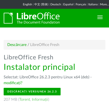
English
|
中文 (简体)
|
Deutsch
|
Español
|
Français
|
Italiano
|
More...
Descărcare
/
LibreOffice Fresh
LibreOffice Fresh
Instalator principal
Selectat: LibreOffice 26.2.3 pentru Linux x64 (deb) -
modificați?
DESCĂRCAȚI VERSIUNEA 26.2.3
207 MB (
Torent
,
Informații
)