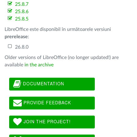
25.8.7
25.8.6
25.8.5
LibreOffice este disponibil în următoarele versiuni
prerelease
:
26.8.0
Older versions of LibreOffice (no longer updated!) are
available
in the archive
DOCUMENTATION
PROVIDE FEEDBACK
JOIN THE PROJECT!