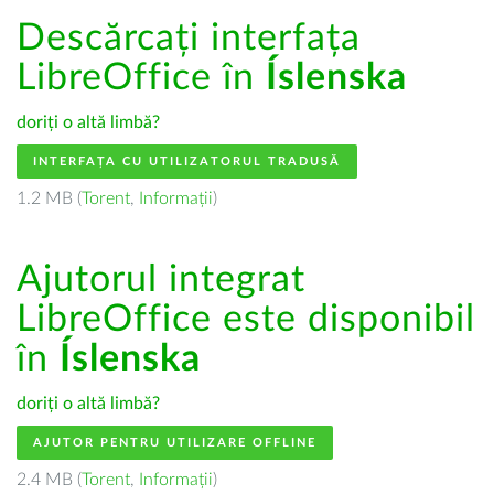
Descărcați interfața
LibreOffice în
Íslenska
doriți o altă limbă?
INTERFAȚA CU UTILIZATORUL TRADUSĂ
1.2 MB (
Torent
,
Informații
)
Ajutorul integrat
LibreOffice este disponibil
în
Íslenska
doriți o altă limbă?
AJUTOR PENTRU UTILIZARE OFFLINE
2.4 MB (
Torent
,
Informații
)