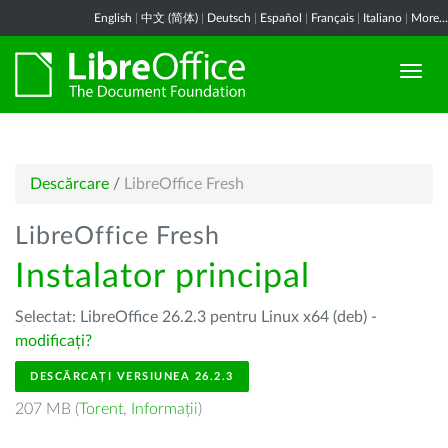
English
|
中文 (简体)
|
Deutsch
|
Español
|
Français
|
Italiano
|
More...
Descărcare
/
LibreOffice Fresh
LibreOffice Fresh
Instalator principal
Selectat: LibreOffice 26.2.3 pentru Linux x64 (deb) -
modificați?
DESCĂRCAȚI VERSIUNEA 26.2.3
207 MB (
Torent
,
Informații
)