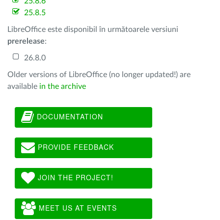
25.8.6
25.8.5
LibreOffice este disponibil în următoarele versiuni
prerelease
:
26.8.0
Older versions of LibreOffice (no longer updated!) are
available
in the archive
DOCUMENTATION
PROVIDE FEEDBACK
JOIN THE PROJECT!
MEET US AT EVENTS