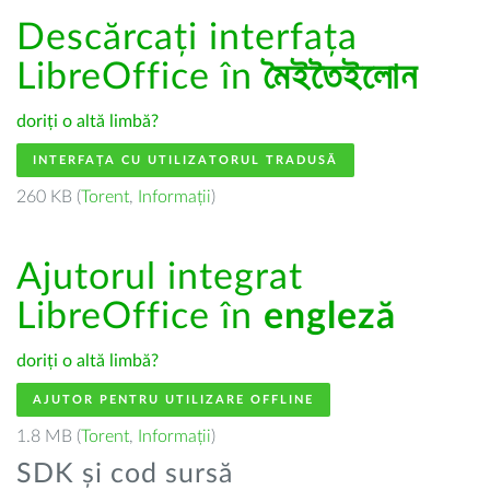
Descărcați interfața
LibreOffice în
মৈইতৈইলোন
doriți o altă limbă?
INTERFAȚA CU UTILIZATORUL TRADUSĂ
260 KB (
Torent
,
Informații
)
Ajutorul integrat
LibreOffice în
engleză
doriți o altă limbă?
AJUTOR PENTRU UTILIZARE OFFLINE
1.8 MB (
Torent
,
Informații
)
SDK și cod sursă