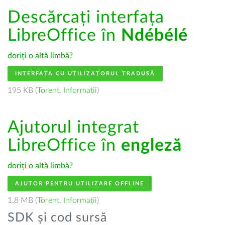
Descărcați interfața
LibreOffice în
Ndébélé
doriți o altă limbă?
INTERFAȚA CU UTILIZATORUL TRADUSĂ
195 KB (
Torent
,
Informații
)
Ajutorul integrat
LibreOffice în
engleză
doriți o altă limbă?
AJUTOR PENTRU UTILIZARE OFFLINE
1.8 MB (
Torent
,
Informații
)
SDK și cod sursă