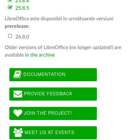
25.8.6
25.8.5
LibreOffice este disponibil în următoarele versiuni
prerelease
:
26.8.0
Older versions of LibreOffice (no longer updated!) are
available
in the archive
DOCUMENTATION
PROVIDE FEEDBACK
JOIN THE PROJECT!
MEET US AT EVENTS