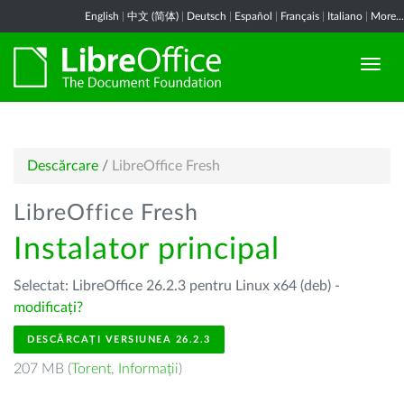
English
|
中文 (简体)
|
Deutsch
|
Español
|
Français
|
Italiano
|
More...
Descărcare
/
LibreOffice Fresh
LibreOffice Fresh
Instalator principal
Selectat: LibreOffice 26.2.3 pentru Linux x64 (deb) -
modificați?
DESCĂRCAȚI VERSIUNEA 26.2.3
207 MB (
Torent
,
Informații
)