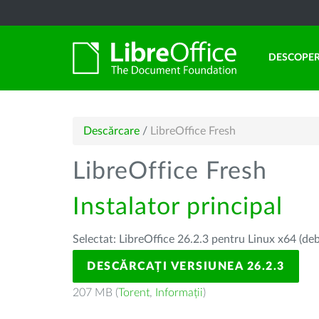
DESCOPER
Descărcare
/
LibreOffice Fresh
LibreOffice Fresh
Instalator principal
Selectat: LibreOffice 26.2.3 pentru Linux x64 (deb
DESCĂRCAȚI VERSIUNEA 26.2.3
207 MB (
Torent
,
Informații
)