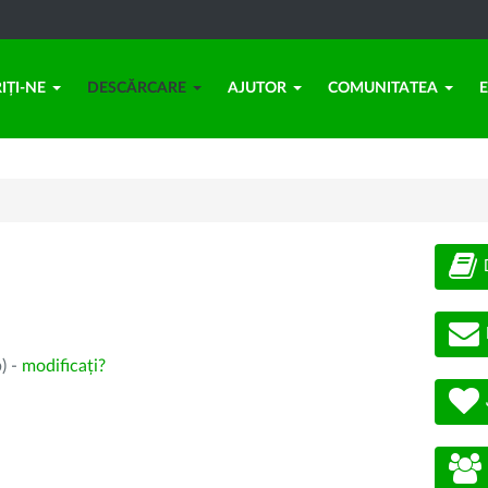
IȚI-NE
DESCĂRCARE
AJUTOR
COMUNITATEA
) -
modificați?