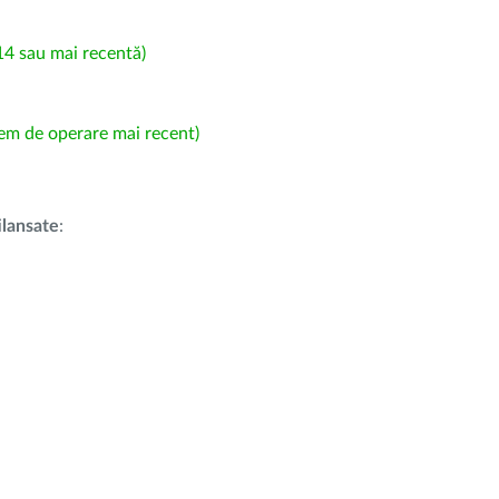
4 sau mai recentă)
em de operare mai recent)
i
lansate
: