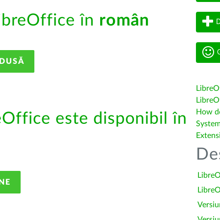
ibreOffice în
român
D
G
ADUSĂ
LibreO
LibreOf
How do 
eOffice este disponibil în
System
Extens
De
LibreO
NE
LibreO
Versiu
Versiu