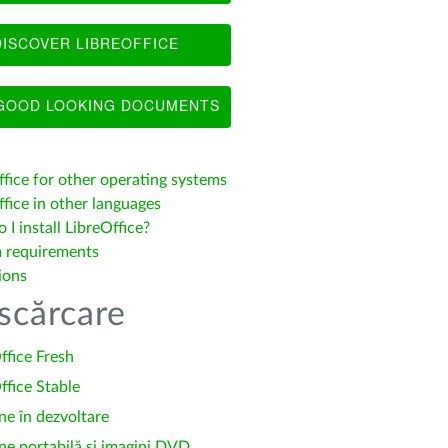
ISCOVER LIBREOFFICE
OOD LOOKING DOCUMENTS
ffice for other operating systems
fice in other languages
I install LibreOffice?
 requirements
ions
scărcare
ffice Fresh
ffice Stable
ne în dezvoltare
ne portabilă și imagini DVD