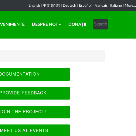
English
|
中文 (简体)
|
Deutsch
|
Español
|
Français
|
Italiano
|
More...
EVENIMENTE
DESPRE NOI
DONAȚII
DOCUMENTATION
PROVIDE FEEDBACK
JOIN THE PROJECT!
MEET US AT EVENTS