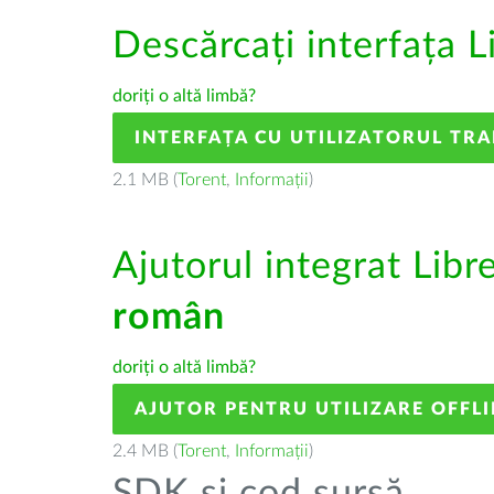
Descărcați interfața L
doriți o altă limbă?
INTERFAȚA CU UTILIZATORUL TR
2.1 MB (
Torent
,
Informații
)
Ajutorul integrat Libr
român
doriți o altă limbă?
AJUTOR PENTRU UTILIZARE OFFLI
2.4 MB (
Torent
,
Informații
)