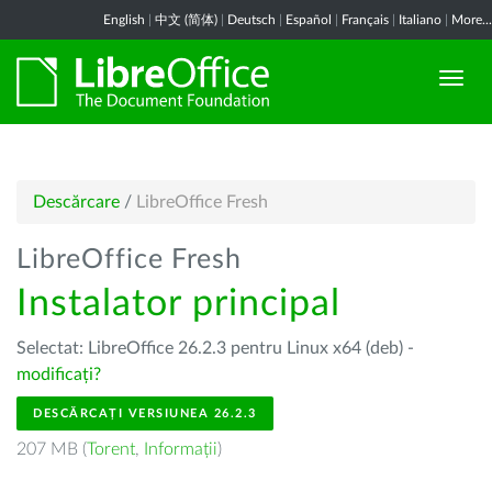
English
|
中文 (简体)
|
Deutsch
|
Español
|
Français
|
Italiano
|
More...
Descărcare
/
LibreOffice Fresh
LibreOffice Fresh
Instalator principal
Selectat: LibreOffice 26.2.3 pentru Linux x64 (deb) -
modificați?
DESCĂRCAȚI VERSIUNEA 26.2.3
207 MB (
Torent
,
Informații
)