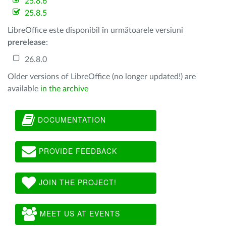
25.8.6
25.8.5
LibreOffice este disponibil în următoarele versiuni
prerelease
:
26.8.0
Older versions of LibreOffice (no longer updated!) are
available
in the archive
DOCUMENTATION
PROVIDE FEEDBACK
JOIN THE PROJECT!
MEET US AT EVENTS