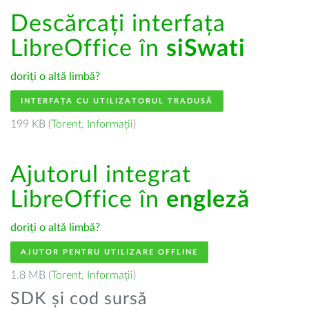
Descărcați interfața
LibreOffice în
siSwati
doriți o altă limbă?
INTERFAȚA CU UTILIZATORUL TRADUSĂ
199 KB (
Torent
,
Informații
)
Ajutorul integrat
LibreOffice în
engleză
doriți o altă limbă?
AJUTOR PENTRU UTILIZARE OFFLINE
1.8 MB (
Torent
,
Informații
)
SDK și cod sursă