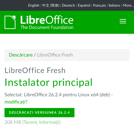
English
|
中文 (简体)
|
Deutsch
|
Español
|
Français
|
Italiano
|
More...
Descărcare
/
LibreOffice Fresh
LibreOffice Fresh
Instalator principal
Selectat: LibreOffice 26.2.4 pentru Linux x64 (deb) -
modificați?
DESCĂRCAȚI VERSIUNEA 26.2.4
208 MB (
Torent
,
Informații
)