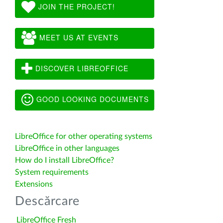
JOIN THE PROJECT!
MEET US AT EVENTS
DISCOVER LIBREOFFICE
GOOD LOOKING DOCUMENTS
LibreOffice for other operating systems
LibreOffice in other languages
How do I install LibreOffice?
System requirements
Extensions
Descărcare
LibreOffice Fresh