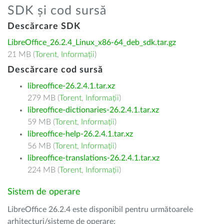
SDK și cod sursă
Descărcare SDK
LibreOffice_26.2.4_Linux_x86-64_deb_sdk.tar.gz
21 MB (
Torent
,
Informații
)
Descărcare cod sursă
libreoffice-26.2.4.1.tar.xz
279 MB (
Torent
,
Informații
)
libreoffice-dictionaries-26.2.4.1.tar.xz
59 MB (
Torent
,
Informații
)
libreoffice-help-26.2.4.1.tar.xz
56 MB (
Torent
,
Informații
)
libreoffice-translations-26.2.4.1.tar.xz
224 MB (
Torent
,
Informații
)
Sistem de operare
LibreOffice 26.2.4 este disponibil pentru următoarele
arhitecturi/sisteme de operare: