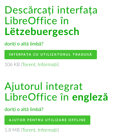
Descărcați interfața
LibreOffice în
Lëtzebuergesch
doriți o altă limbă?
INTERFAȚA CU UTILIZATORUL TRADUSĂ
106 KB (
Torent
,
Informații
)
Ajutorul integrat
LibreOffice în
engleză
doriți o altă limbă?
AJUTOR PENTRU UTILIZARE OFFLINE
1.8 MB (
Torent
,
Informații
)