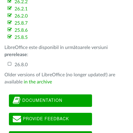
26.2.2
26.2.1
26.2.0
25.8.7
25.8.6
25.8.5
LibreOffice este disponibil în următoarele versiuni
prerelease
:
26.8.0
Older versions of LibreOffice (no longer updated!) are
available
in the archive
DOCUMENTATION
PROVIDE FEEDBACK