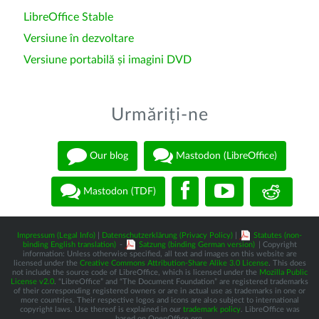
LibreOffice Stable
Versiune în dezvoltare
Versiune portabilă și imagini DVD
Urmăriți-ne
Our blog
Mastodon (LibreOffice)
Mastodon (TDF)
Impressum (Legal Info)
|
Datenschutzerklärung (Privacy Policy)
|
Statutes (non-
binding English translation)
-
Satzung (binding German version)
| Copyright
information: Unless otherwise specified, all text and images on this website are
licensed under the
Creative Commons Attribution-Share Alike 3.0 License
. This does
not include the source code of LibreOffice, which is licensed under the
Mozilla Public
License v2.0
. “LibreOffice” and “The Document Foundation” are registered trademarks
of their corresponding registered owners or are in actual use as trademarks in one or
more countries. Their respective logos and icons are also subject to international
copyright laws. Use thereof is explained in our
trademark policy
. LibreOffice was
based on OpenOffice.org.