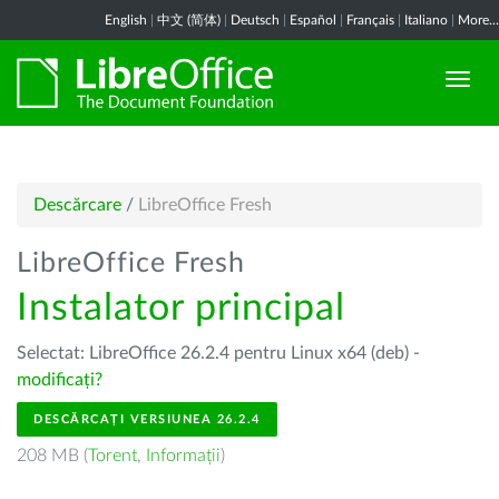
English
|
中文 (简体)
|
Deutsch
|
Español
|
Français
|
Italiano
|
More...
Descărcare
/
LibreOffice Fresh
LibreOffice Fresh
Instalator principal
Selectat: LibreOffice 26.2.4 pentru Linux x64 (deb) -
modificați?
DESCĂRCAȚI VERSIUNEA 26.2.4
208 MB (
Torent
,
Informații
)