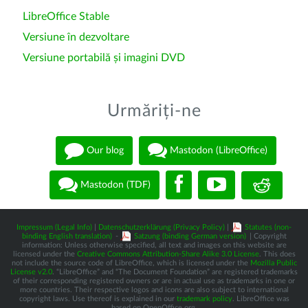
LibreOffice Stable
Versiune în dezvoltare
Versiune portabilă și imagini DVD
Urmăriți-ne
Our blog
Mastodon (LibreOffice)
Mastodon (TDF)
Impressum (Legal Info)
|
Datenschutzerklärung (Privacy Policy)
|
Statutes (non-
binding English translation)
-
Satzung (binding German version)
| Copyright
information: Unless otherwise specified, all text and images on this website are
licensed under the
Creative Commons Attribution-Share Alike 3.0 License
. This does
not include the source code of LibreOffice, which is licensed under the
Mozilla Public
License v2.0
. “LibreOffice” and “The Document Foundation” are registered trademarks
of their corresponding registered owners or are in actual use as trademarks in one or
more countries. Their respective logos and icons are also subject to international
copyright laws. Use thereof is explained in our
trademark policy
. LibreOffice was
based on OpenOffice.org.