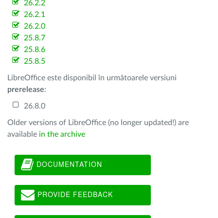
26.2.2
26.2.1
26.2.0
25.8.7
25.8.6
25.8.5
LibreOffice este disponibil în următoarele versiuni
prerelease
:
26.8.0
Older versions of LibreOffice (no longer updated!) are
available
in the archive
DOCUMENTATION
PROVIDE FEEDBACK