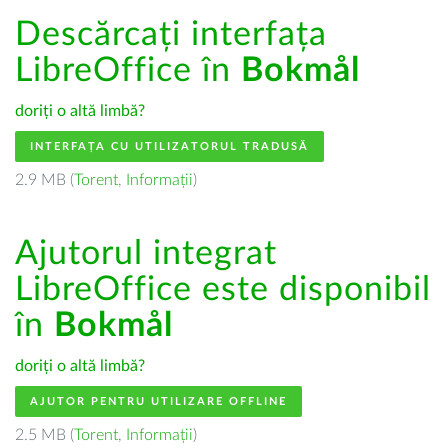
Descărcați interfața
LibreOffice în
Bokmål
doriți o altă limbă?
INTERFAȚA CU UTILIZATORUL TRADUSĂ
2.9 MB (
Torent
,
Informații
)
Ajutorul integrat
LibreOffice este disponibil
în
Bokmål
doriți o altă limbă?
AJUTOR PENTRU UTILIZARE OFFLINE
2.5 MB (
Torent
,
Informații
)