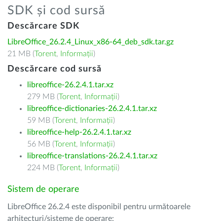
SDK și cod sursă
Descărcare SDK
LibreOffice_26.2.4_Linux_x86-64_deb_sdk.tar.gz
21 MB (
Torent
,
Informații
)
Descărcare cod sursă
libreoffice-26.2.4.1.tar.xz
279 MB (
Torent
,
Informații
)
libreoffice-dictionaries-26.2.4.1.tar.xz
59 MB (
Torent
,
Informații
)
libreoffice-help-26.2.4.1.tar.xz
56 MB (
Torent
,
Informații
)
libreoffice-translations-26.2.4.1.tar.xz
224 MB (
Torent
,
Informații
)
Sistem de operare
LibreOffice 26.2.4 este disponibil pentru următoarele
arhitecturi/sisteme de operare: