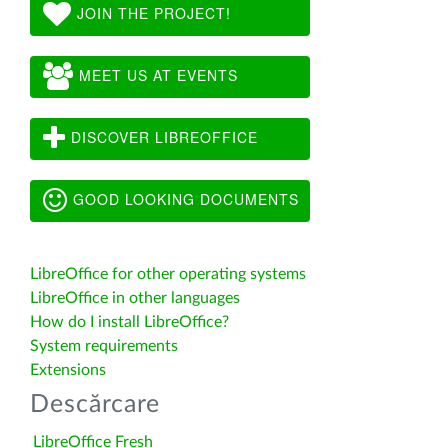
JOIN THE PROJECT!
MEET US AT EVENTS
DISCOVER LIBREOFFICE
GOOD LOOKING DOCUMENTS
LibreOffice for other operating systems
LibreOffice in other languages
How do I install LibreOffice?
System requirements
Extensions
Descărcare
LibreOffice Fresh