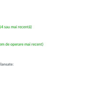
4 sau mai recentă)
em de operare mai recent)
i
lansate
: