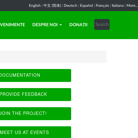
English
|
中文 (简体)
|
Deutsch
|
Español
|
Français
|
Italiano
|
More...
EVENIMENTE
DESPRE NOI
DONAȚII
DOCUMENTATION
PROVIDE FEEDBACK
JOIN THE PROJECT!
MEET US AT EVENTS