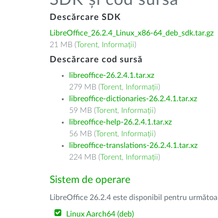
SDK și cod sursă
Descărcare SDK
LibreOffice_26.2.4_Linux_x86-64_deb_sdk.tar.gz
21 MB (
Torent
,
Informații
)
Descărcare cod sursă
libreoffice-26.2.4.1.tar.xz
279 MB (
Torent
,
Informații
)
libreoffice-dictionaries-26.2.4.1.tar.xz
59 MB (
Torent
,
Informații
)
libreoffice-help-26.2.4.1.tar.xz
56 MB (
Torent
,
Informații
)
libreoffice-translations-26.2.4.1.tar.xz
224 MB (
Torent
,
Informații
)
Sistem de operare
LibreOffice 26.2.4 este disponibil pentru următoa
Linux Aarch64 (deb)