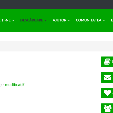
IȚI-NE
DESCĂRCARE
AJUTOR
COMUNITATEA
) -
modificați?