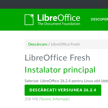
DESCOPER
Descărcare
/
LibreOffice Fresh
LibreOffice Fresh
Instalator principal
Selectat: LibreOffice 26.2.4 pentru Linux x64 (deb
DESCĂRCAȚI VERSIUNEA 26.2.4
208 MB (
Torent
,
Informații
)