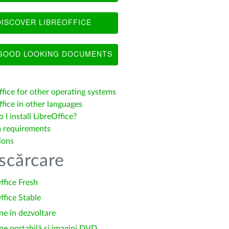
ISCOVER LIBREOFFICE
OOD LOOKING DOCUMENTS
ffice for other operating systems
fice in other languages
I install LibreOffice?
 requirements
ions
scărcare
ffice Fresh
ffice Stable
ne în dezvoltare
ne portabilă și imagini DVD