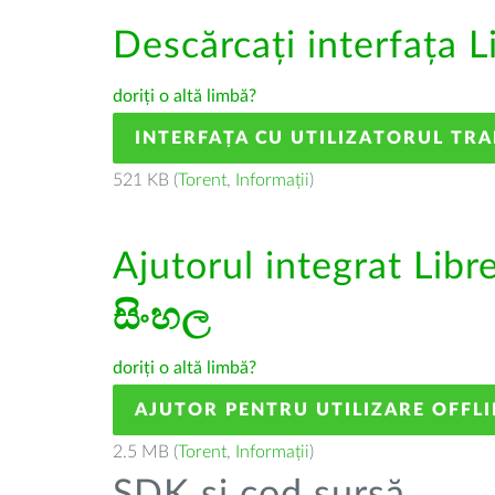
Descărcați interfața L
doriți o altă limbă?
INTERFAȚA CU UTILIZATORUL TR
521 KB (
Torent
,
Informații
)
Ajutorul integrat Libr
සිංහල
doriți o altă limbă?
AJUTOR PENTRU UTILIZARE OFFLI
2.5 MB (
Torent
,
Informații
)