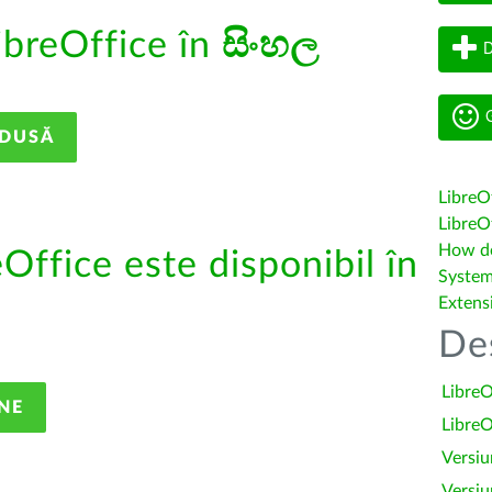
ibreOffice în
සිංහල
D
G
ADUSĂ
LibreO
LibreOf
How do 
eOffice este disponibil în
System
Extens
De
LibreO
NE
LibreO
Versiu
Versiu