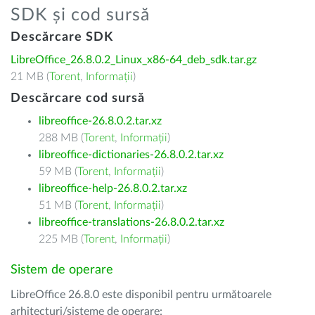
SDK și cod sursă
Descărcare SDK
LibreOffice_26.8.0.2_Linux_x86-64_deb_sdk.tar.gz
21 MB (
Torent
,
Informații
)
Descărcare cod sursă
libreoffice-26.8.0.2.tar.xz
288 MB (
Torent
,
Informații
)
libreoffice-dictionaries-26.8.0.2.tar.xz
59 MB (
Torent
,
Informații
)
libreoffice-help-26.8.0.2.tar.xz
51 MB (
Torent
,
Informații
)
libreoffice-translations-26.8.0.2.tar.xz
225 MB (
Torent
,
Informații
)
Sistem de operare
LibreOffice 26.8.0 este disponibil pentru următoarele
arhitecturi/sisteme de operare: