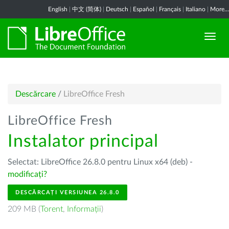
English
|
中文 (简体)
|
Deutsch
|
Español
|
Français
|
Italiano
|
More...
Descărcare
/
LibreOffice Fresh
LibreOffice Fresh
Instalator principal
Selectat: LibreOffice 26.8.0 pentru Linux x64 (deb) -
modificați?
DESCĂRCAȚI VERSIUNEA 26.8.0
209 MB (
Torent
,
Informații
)