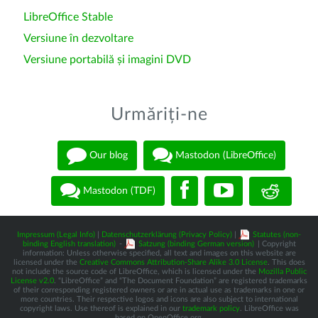
LibreOffice Stable
Versiune în dezvoltare
Versiune portabilă și imagini DVD
Urmăriți-ne
Our blog
Mastodon (LibreOffice)
Mastodon (TDF)
Impressum (Legal Info)
|
Datenschutzerklärung (Privacy Policy)
|
Statutes (non-
binding English translation)
-
Satzung (binding German version)
| Copyright
information: Unless otherwise specified, all text and images on this website are
licensed under the
Creative Commons Attribution-Share Alike 3.0 License
. This does
not include the source code of LibreOffice, which is licensed under the
Mozilla Public
License v2.0
. “LibreOffice” and “The Document Foundation” are registered trademarks
of their corresponding registered owners or are in actual use as trademarks in one or
more countries. Their respective logos and icons are also subject to international
copyright laws. Use thereof is explained in our
trademark policy
. LibreOffice was
based on OpenOffice.org.