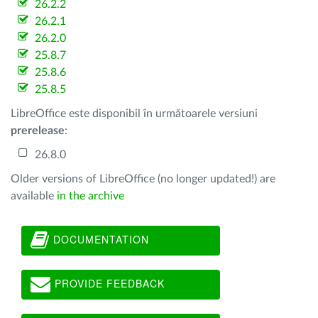
26.2.2
26.2.1
26.2.0
25.8.7
25.8.6
25.8.5
LibreOffice este disponibil în următoarele versiuni
prerelease
:
26.8.0
Older versions of LibreOffice (no longer updated!) are
available
in the archive
DOCUMENTATION
PROVIDE FEEDBACK