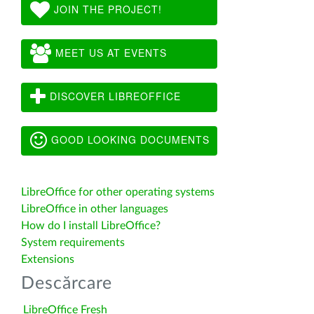
JOIN THE PROJECT!
MEET US AT EVENTS
DISCOVER LIBREOFFICE
GOOD LOOKING DOCUMENTS
LibreOffice for other operating systems
LibreOffice in other languages
How do I install LibreOffice?
System requirements
Extensions
Descărcare
LibreOffice Fresh