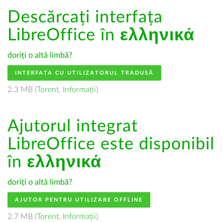
Descărcați interfața
LibreOffice în
ελληνικά
doriți o altă limbă?
INTERFAȚA CU UTILIZATORUL TRADUSĂ
2.3 MB (
Torent
,
Informații
)
Ajutorul integrat
LibreOffice este disponibil
în
ελληνικά
doriți o altă limbă?
AJUTOR PENTRU UTILIZARE OFFLINE
2.7 MB (
Torent
,
Informații
)