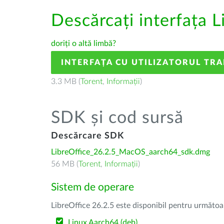
Descărcați interfața L
doriți o altă limbă?
INTERFAȚA CU UTILIZATORUL TR
3.3 MB (
Torent
,
Informații
)
SDK și cod sursă
Descărcare SDK
LibreOffice_26.2.5_MacOS_aarch64_sdk.dmg
56 MB (
Torent
,
Informații
)
Sistem de operare
LibreOffice 26.2.5 este disponibil pentru următoa
Linux Aarch64 (deb)