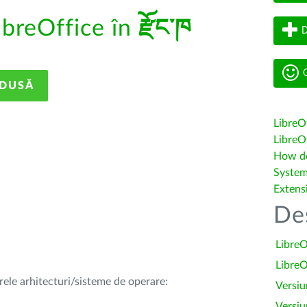
ibreOffice în
རྫོང་ཁ
D
G
ADUSĂ
LibreO
LibreOf
How do 
System
Extens
De
LibreO
LibreO
rele arhitecturi/sisteme de operare:
Versiu
Versiu