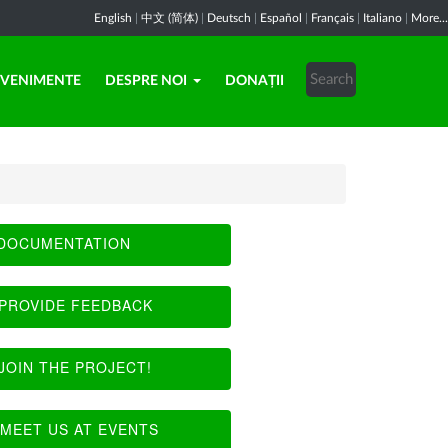
English
|
中文 (简体)
|
Deutsch
|
Español
|
Français
|
Italiano
|
More...
EVENIMENTE
DESPRE NOI
DONAȚII
DOCUMENTATION
PROVIDE FEEDBACK
JOIN THE PROJECT!
MEET US AT EVENTS