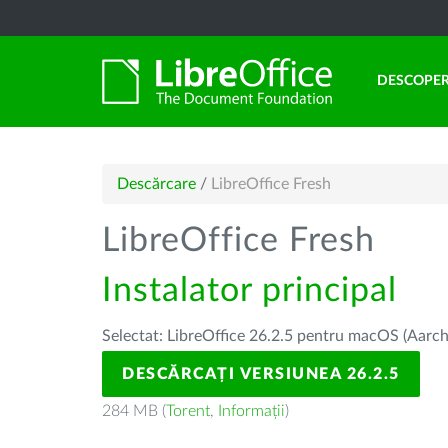
DESCOPER
Descărcare
/
LibreOffice Fresh
LibreOffice Fresh
Instalator principal
Selectat: LibreOffice 26.2.5 pentru macOS (Aarch
DESCĂRCAȚI VERSIUNEA 26.2.5
284 MB (
Torent
,
Informații
)