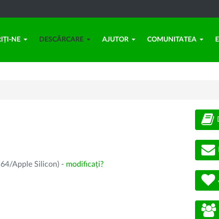
IȚI-NE
DESCĂRCARE
AJUTOR
COMUNITATEA
64/Apple Silicon) -
modificați?