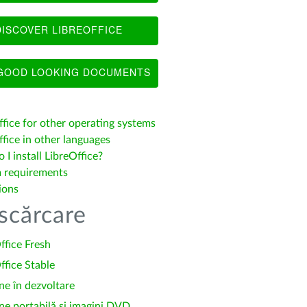
ISCOVER LIBREOFFICE
OOD LOOKING DOCUMENTS
ffice for other operating systems
fice in other languages
I install LibreOffice?
 requirements
ions
scărcare
ffice Fresh
ffice Stable
ne în dezvoltare
ne portabilă și imagini DVD