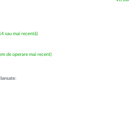
4 sau mai recentă)
em de operare mai recent)
i
lansate
: