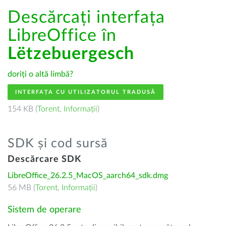
Descărcați interfața
LibreOffice în
Lëtzebuergesch
doriți o altă limbă?
INTERFAȚA CU UTILIZATORUL TRADUSĂ
154 KB (
Torent
,
Informații
)
SDK și cod sursă
Descărcare SDK
LibreOffice_26.2.5_MacOS_aarch64_sdk.dmg
56 MB (
Torent
,
Informații
)
Sistem de operare