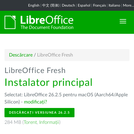
English
|
中文 (简体)
|
Deutsch
|
Español
|
Français
|
Italiano
|
More...
Descărcare
/
LibreOffice Fresh
LibreOffice Fresh
Instalator principal
Selectat: LibreOffice 26.2.5 pentru macOS (Aarch64/Apple
Silicon) -
modificați?
DESCĂRCAȚI VERSIUNEA 26.2.5
284 MB (
Torent
,
Informații
)