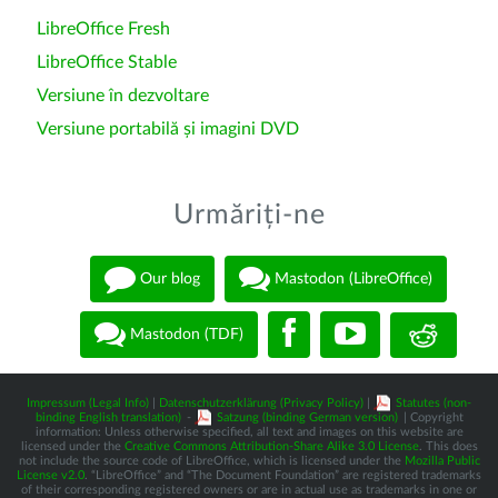
LibreOffice Fresh
LibreOffice Stable
Versiune în dezvoltare
Versiune portabilă și imagini DVD
Urmăriți-ne
Our blog
Mastodon (LibreOffice)
Mastodon (TDF)
Impressum (Legal Info)
|
Datenschutzerklärung (Privacy Policy)
|
Statutes (non-
binding English translation)
-
Satzung (binding German version)
| Copyright
information: Unless otherwise specified, all text and images on this website are
licensed under the
Creative Commons Attribution-Share Alike 3.0 License
. This does
not include the source code of LibreOffice, which is licensed under the
Mozilla Public
License v2.0
. “LibreOffice” and “The Document Foundation” are registered trademarks
of their corresponding registered owners or are in actual use as trademarks in one or