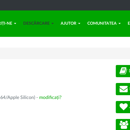
IȚI-NE
DESCĂRCARE
AJUTOR
COMUNITATEA
64/Apple Silicon) -
modificați?