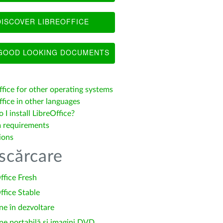
ISCOVER LIBREOFFICE
OOD LOOKING DOCUMENTS
ffice for other operating systems
fice in other languages
I install LibreOffice?
 requirements
ions
scărcare
ffice Fresh
ffice Stable
ne în dezvoltare
ne portabilă și imagini DVD