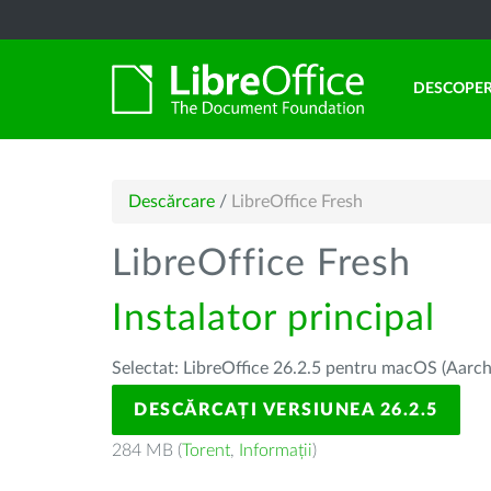
DESCOPER
Descărcare
/
LibreOffice Fresh
LibreOffice Fresh
Instalator principal
Selectat: LibreOffice 26.2.5 pentru macOS (Aarch
DESCĂRCAȚI VERSIUNEA 26.2.5
284 MB (
Torent
,
Informații
)