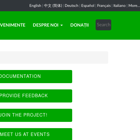
English
|
中文 (简体)
|
Deutsch
|
Español
|
Français
|
Italiano
|
More...
EVENIMENTE
DESPRE NOI
DONAȚII
DOCUMENTATION
PROVIDE FEEDBACK
JOIN THE PROJECT!
MEET US AT EVENTS