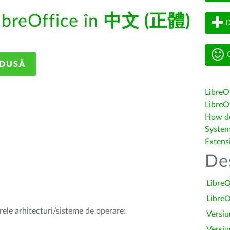
ibreOffice în
中文 (正體)
D
G
ADUSĂ
LibreO
LibreOf
How do 
System
Extens
De
LibreO
LibreO
rele arhitecturi/sisteme de operare:
Versiu
Versiu