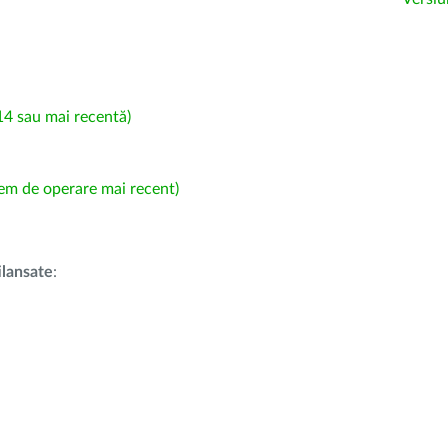
4 sau mai recentă)
em de operare mai recent)
i
lansate
: