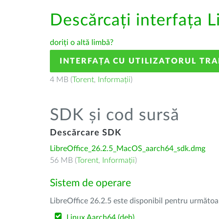
Descărcați interfața L
doriți o altă limbă?
INTERFAȚA CU UTILIZATORUL TR
4 MB (
Torent
,
Informații
)
SDK și cod sursă
Descărcare SDK
LibreOffice_26.2.5_MacOS_aarch64_sdk.dmg
56 MB (
Torent
,
Informații
)
Sistem de operare
LibreOffice 26.2.5 este disponibil pentru următoa
Linux Aarch64 (deb)