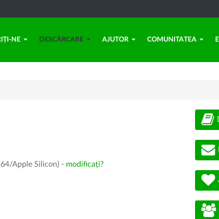
IȚI-NE
DESCĂRCARE
AJUTOR
COMUNITATEA
64/Apple Silicon) -
modificați?