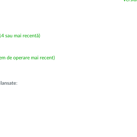
4 sau mai recentă)
em de operare mai recent)
i
lansate
: