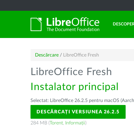
DESCOPER
Descărcare
/
LibreOffice Fresh
LibreOffice Fresh
Instalator principal
Selectat: LibreOffice 26.2.5 pentru macOS (Aarch
DESCĂRCAȚI VERSIUNEA 26.2.5
284 MB (
Torent
,
Informații
)