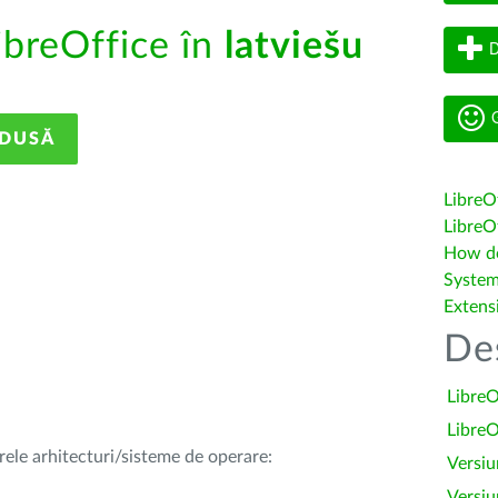
ibreOffice în
latviešu
D
G
ADUSĂ
LibreO
LibreOf
How do 
System
Extens
De
LibreO
LibreO
rele arhitecturi/sisteme de operare:
Versiu
Versiu