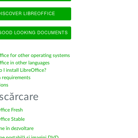
ISCOVER LIBREOFFICE
OOD LOOKING DOCUMENTS
ffice for other operating systems
fice in other languages
I install LibreOffice?
 requirements
ions
scărcare
ffice Fresh
ffice Stable
ne în dezvoltare
ne portabilă și imagini DVD