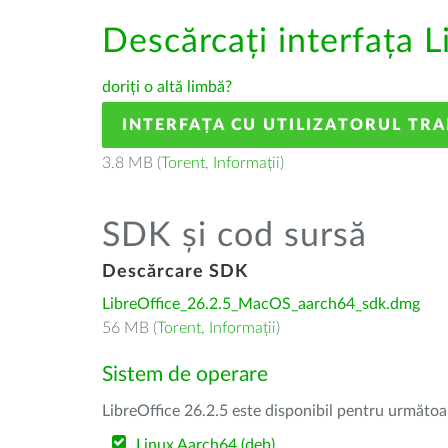
Descărcați interfața L
doriți o altă limbă?
INTERFAȚA CU UTILIZATORUL TR
3.8 MB (
Torent
,
Informații
)
SDK și cod sursă
Descărcare SDK
LibreOffice_26.2.5_MacOS_aarch64_sdk.dmg
56 MB (
Torent
,
Informații
)
Sistem de operare
LibreOffice 26.2.5 este disponibil pentru următoa
Linux Aarch64 (deb)