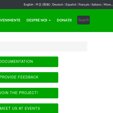
English
|
中文 (简体)
|
Deutsch
|
Español
|
Français
|
Italiano
|
More...
EVENIMENTE
DESPRE NOI
DONAȚII
DOCUMENTATION
PROVIDE FEEDBACK
JOIN THE PROJECT!
MEET US AT EVENTS