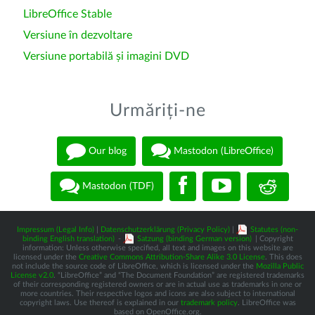
LibreOffice Stable
Versiune în dezvoltare
Versiune portabilă și imagini DVD
Urmăriți-ne
Our blog
Mastodon (LibreOffice)
Mastodon (TDF)
Impressum (Legal Info)
|
Datenschutzerklärung (Privacy Policy)
|
Statutes (non-
binding English translation)
-
Satzung (binding German version)
| Copyright
information: Unless otherwise specified, all text and images on this website are
licensed under the
Creative Commons Attribution-Share Alike 3.0 License
. This does
not include the source code of LibreOffice, which is licensed under the
Mozilla Public
License v2.0
. “LibreOffice” and “The Document Foundation” are registered trademarks
of their corresponding registered owners or are in actual use as trademarks in one or
more countries. Their respective logos and icons are also subject to international
copyright laws. Use thereof is explained in our
trademark policy
. LibreOffice was
based on OpenOffice.org.