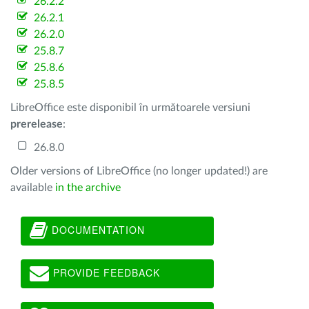
26.2.2
26.2.1
26.2.0
25.8.7
25.8.6
25.8.5
LibreOffice este disponibil în următoarele versiuni
prerelease
:
26.8.0
Older versions of LibreOffice (no longer updated!) are
available
in the archive
DOCUMENTATION
PROVIDE FEEDBACK