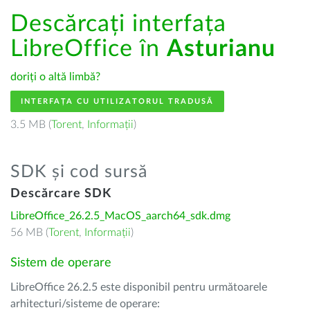
Descărcați interfața
LibreOffice în
Asturianu
doriți o altă limbă?
INTERFAȚA CU UTILIZATORUL TRADUSĂ
3.5 MB (
Torent
,
Informații
)
SDK și cod sursă
Descărcare SDK
LibreOffice_26.2.5_MacOS_aarch64_sdk.dmg
56 MB (
Torent
,
Informații
)
Sistem de operare
LibreOffice 26.2.5 este disponibil pentru următoarele
arhitecturi/sisteme de operare: