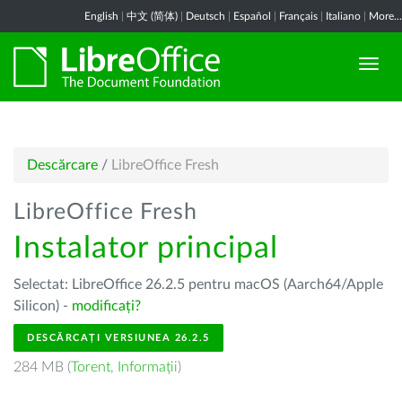
English
|
中文 (简体)
|
Deutsch
|
Español
|
Français
|
Italiano
|
More...
Descărcare
/
LibreOffice Fresh
LibreOffice Fresh
Instalator principal
Selectat: LibreOffice 26.2.5 pentru macOS (Aarch64/Apple
Silicon) -
modificați?
DESCĂRCAȚI VERSIUNEA 26.2.5
284 MB (
Torent
,
Informații
)