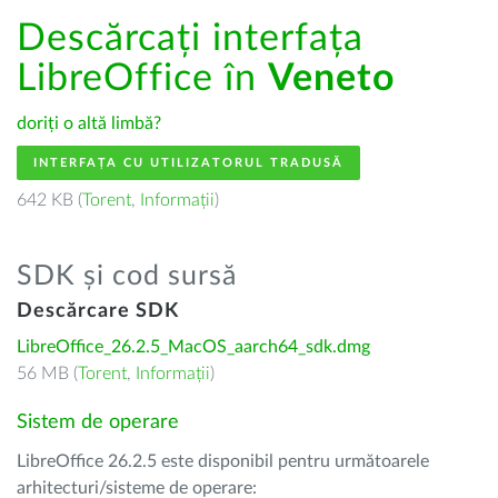
Descărcați interfața
LibreOffice în
Veneto
doriți o altă limbă?
INTERFAȚA CU UTILIZATORUL TRADUSĂ
642 KB (
Torent
,
Informații
)
SDK și cod sursă
Descărcare SDK
LibreOffice_26.2.5_MacOS_aarch64_sdk.dmg
56 MB (
Torent
,
Informații
)
Sistem de operare
LibreOffice 26.2.5 este disponibil pentru următoarele
arhitecturi/sisteme de operare: