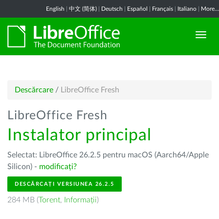
English
|
中文 (简体)
|
Deutsch
|
Español
|
Français
|
Italiano
|
More...
Descărcare
/
LibreOffice Fresh
LibreOffice Fresh
Instalator principal
Selectat: LibreOffice 26.2.5 pentru macOS (Aarch64/Apple
Silicon) -
modificați?
DESCĂRCAȚI VERSIUNEA 26.2.5
284 MB (
Torent
,
Informații
)