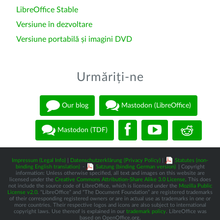
LibreOffice Stable
Versiune în dezvoltare
Versiune portabilă și imagini DVD
Urmăriți-ne
Our blog
Mastodon (LibreOffice)
Mastodon (TDF)
Impressum (Legal Info)
|
Datenschutzerklärung (Privacy Policy)
|
Statutes (non-
binding English translation)
-
Satzung (binding German version)
| Copyright
information: Unless otherwise specified, all text and images on this website are
licensed under the
Creative Commons Attribution-Share Alike 3.0 License
. This does
not include the source code of LibreOffice, which is licensed under the
Mozilla Public
License v2.0
. “LibreOffice” and “The Document Foundation” are registered trademarks
of their corresponding registered owners or are in actual use as trademarks in one or
more countries. Their respective logos and icons are also subject to international
copyright laws. Use thereof is explained in our
trademark policy
. LibreOffice was
based on OpenOffice.org.