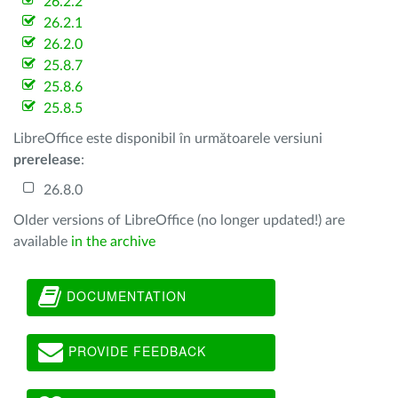
26.2.2
26.2.1
26.2.0
25.8.7
25.8.6
25.8.5
LibreOffice este disponibil în următoarele versiuni
prerelease
:
26.8.0
Older versions of LibreOffice (no longer updated!) are
available
in the archive
DOCUMENTATION
PROVIDE FEEDBACK